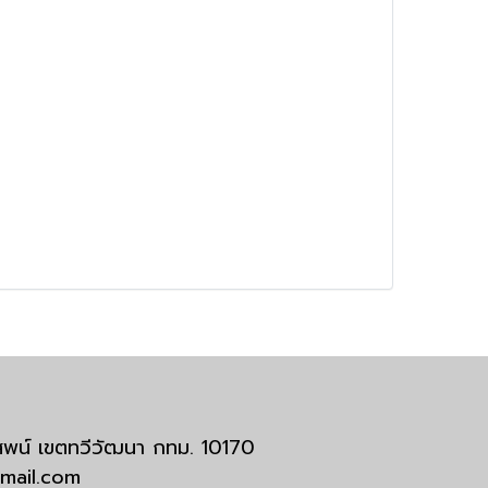
มสพน์ เขตทวีวัฒนา กทม. 10170
tmail.com