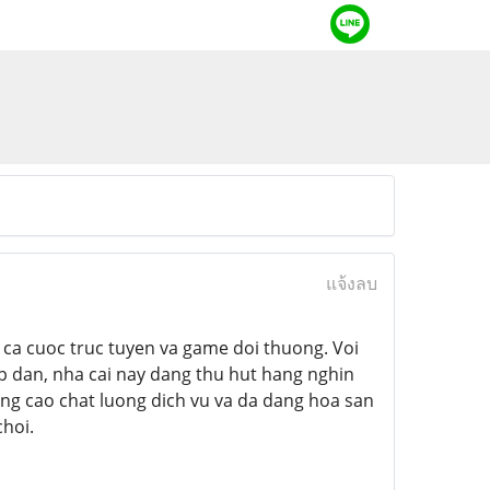
แจ้งลบ
ca cuoc truc tuyen va game doi thuong. Voi
p dan, nha cai nay dang thu hut hang nghin
ng cao chat luong dich vu va da dang hoa san
choi.