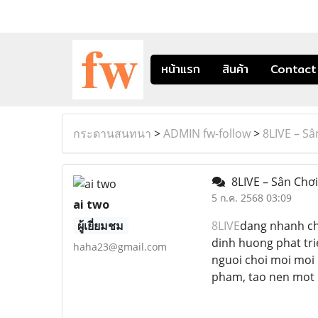
หน้าแรก
สินค้า
Contact
กระดานสนทนา
>
ADMIN fw-follow
>
8LIVE – S
8LIVE – Sân Chơi
5 ก.ค. 2568 03:09
ai two
ผู้เยี่ยมชม
8LIVE
dang nhanh ch
dinh huong phat tri
haha23@gmail.com
nguoi choi moi moi 
pham, tao nen mot h