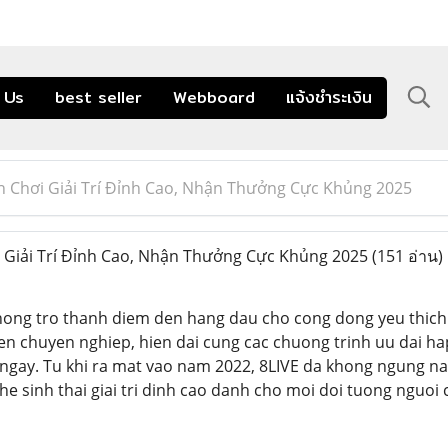
 Us
best seller
Webboard
แจ้งชำระเงิน
ân Chơi Giải Trí Đỉnh Cao, Nhận Thưởng Cực Khủng 2025
 Giải Trí Đỉnh Cao, Nhận Thưởng Cực Khủng 2025
(151 อ่าน)
ong tro thanh diem den hang dau cho cong dong yeu thich 
en chuyen nghiep, hien dai cung cac chuong trinh uu dai ha
ngay. Tu khi ra mat vao nam 2022, 8LIVE da khong ngung na
e sinh thai giai tri dinh cao danh cho moi doi tuong nguoi 