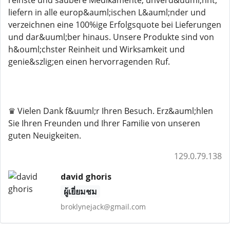
reinste und saubere Medikamente, unverd&uuml;nnt,
liefern in alle europ&auml;ischen L&auml;nder und
verzeichnen eine 100%ige Erfolgsquote bei Lieferungen
und dar&uuml;ber hinaus. Unsere Produkte sind von
h&ouml;chster Reinheit und Wirksamkeit und
genie&szlig;en einen hervorragenden Ruf.
♛ Vielen Dank f&uuml;r Ihren Besuch. Erz&auml;hlen
Sie Ihren Freunden und Ihrer Familie von unseren
guten Neuigkeiten.
129.0.79.138
david ghoris
ผู้เยี่ยมชม
broklynejack@gmail.com