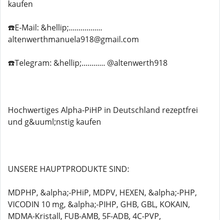
kaufen
☎️E-Mail: &hellip;.................
altenwerthmanuela918@gmail.com
☎️Telegram: &hellip;............ @altenwerth918
Hochwertiges Alpha-PiHP in Deutschland rezeptfrei
und g&uuml;nstig kaufen
UNSERE HAUPTPRODUKTE SIND:
MDPHP, &alpha;-PHiP, MDPV, HEXEN, &alpha;-PHP,
VICODIN 10 mg, &alpha;-PIHP, GHB, GBL, KOKAIN,
MDMA-Kristall, FUB-AMB, 5F-ADB, 4C-PVP,