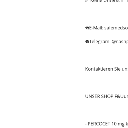
✅ Keine Unterschrif
☎️E-Mail: safemeds
☎️Telegram: @nashp
Kontaktieren Sie un
UNSER SHOP F&Uuml
- PERCOCET 10 mg 