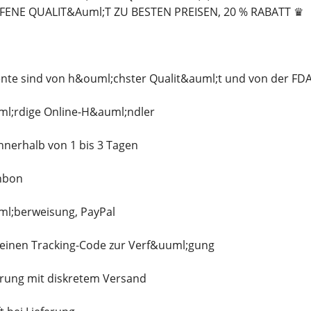
ENE QUALIT&Auml;T ZU BESTEN PREISEN, 20 % RABATT ♛
e sind von h&ouml;chster Qualit&auml;t und von der FDA
l;rdige Online-H&auml;ndler
nnerhalb von 1 bis 3 Tagen
nbon
ml;berweisung, PayPal
n einen Tracking-Code zur Verf&uuml;gung
erung mit diskretem Versand