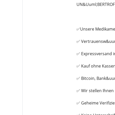
UN&Uuml;BERTROFF
✅Unsere Medikament
✅ Vertrauensw&uum
✅ Expressversand i
✅ Kauf ohne Kasse
✅ Bitcoin, Bank&uu
✅ Wir stellen Ihne
✅ Geheime Verifizi