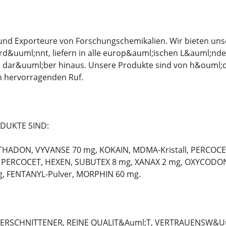
r und Exporteure von Forschungschemikalien. Wir bieten un
d&uuml;nnt, liefern in alle europ&auml;ischen L&auml;nde
d dar&uuml;ber hinaus. Unsere Produkte sind von h&ouml;c
n hervorragenden Ruf.
DUKTE SIND:
THADON, VYVANSE 70 mg, KOKAIN, MDMA-Kristall, PERCOCE
PERCOCET, HEXEN, SUBUTEX 8 mg, XANAX 2 mg, OXYCODON 
, FENTANYL-Pulver, MORPHIN 60 mg.
VERSCHNITTENER, REINE QUALIT&Auml;T, VERTRAUENSW&Uu