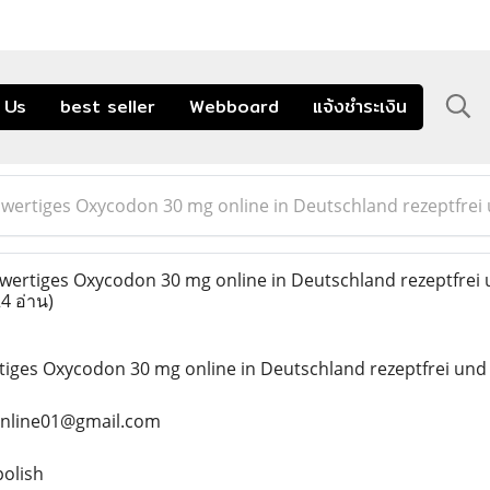
 Us
best seller
Webboard
แจ้งชำระเงิน
wertiges Oxycodon 30 mg online in Deutschland rezeptfrei
ertiges Oxycodon 30 mg online in Deutschland rezeptfrei 
4 อ่าน)
tiges Oxycodon 30 mg online in Deutschland rezeptfrei und
online01@gmail.com
olish