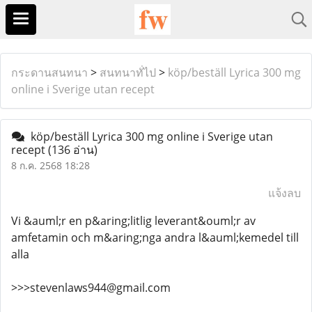
กระดานสนทนา
>
สนทนาทั่ไป
>
köp/beställ Lyrica 300 mg
online i Sverige utan recept
köp/beställ Lyrica 300 mg online i Sverige utan
recept
(136 อ่าน)
8 ก.ค. 2568 18:28
แจ้งลบ
Vi &auml;r en p&aring;litlig leverant&ouml;r av
amfetamin och m&aring;nga andra l&auml;kemedel till
alla
>>>stevenlaws944@gmail.com