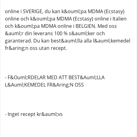
online i SVERIGE, du kan k&ouml;pa MDMA (Ecstasy)
online och k&ouml;pa MDMA (Ecstasy) online i Italien
och k&ouml;pa MDMA online i BELGIEN. Med oss ​​
&auml;r din leverans 100 % s&auml;ker och
garanterad. Du kan best&auml;lla alla l&auml;kemedel
fr&aring;n oss utan recept.
- F&Ouml;RDELAR MED ATT BEST&Auml;LLA
L&Auml;KEMEDEL FR&Aring;N OSS
- Inget recept kr&auml;vs