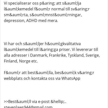
Vi specialiserar oss p&aring; att s&auml;lja
l&auml;kemedel f&ouml;r normal till sv&aring;r
sm&auml;rta, s&ouml;mnst&ouml;rningar,
depression, ADHD med mera.
Vi har och s&auml;ljer h&ouml;gkvalitativa
l&auml;kemedel till l&aring;ga priser. Vi levererar till
alla adresser i Danmark, Frankrike, Tyskland, Sverige,
Finland, Norge etc.
F&ouml;r att best&auml;lla, bes&ouml;k v&aring;r
webbplats och kontakta oss via WhatsApp
>>Best&auml;ll via e-post &hellip;..
stevenlaws944@gmail.com