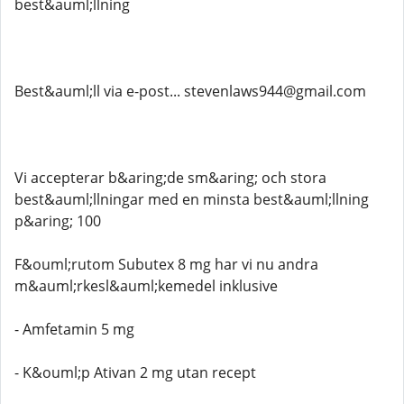
best&auml;llning
Best&auml;ll via e-post... stevenlaws944@gmail.com
Vi accepterar b&aring;de sm&aring; och stora
best&auml;llningar med en minsta best&auml;llning
p&aring; 100
F&ouml;rutom Subutex 8 mg har vi nu andra
m&auml;rkesl&auml;kemedel inklusive
- Amfetamin 5 mg
- K&ouml;p Ativan 2 mg utan recept