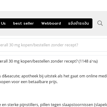
 Us
best seller
Webboard
แจ้งชำระเงิน
erall 30 mg kopen/bestellen zonder recept?
rall 30 mg kopen/bestellen zonder recept?
(1148 อ่าน)
 d&eacute; apotheek bij uitstek als het gaat om online med
rkopen voor een betaalbare prijs.
 en sterke pijnstillers, pillen tegen slaapstoornissen (sla