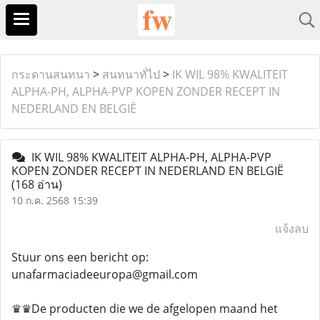
กระดานสนทนา
>
สนทนาทั่ไป
>
IK WIL 98% KWALITEIT
ALPHA-PH, ALPHA-PVP KOPEN ZONDER RECEPT IN
NEDERLAND EN BELGIË
IK WIL 98% KWALITEIT ALPHA-PH, ALPHA-PVP
KOPEN ZONDER RECEPT IN NEDERLAND EN BELGIË
(168 อ่าน)
10 ก.ค. 2568 15:39
แจ้งลบ
Stuur ons een bericht op:
unafarmaciadeeuropa@gmail.com
♛♛De producten die we de afgelopen maand het