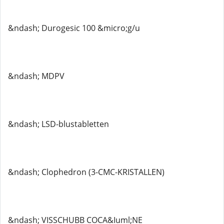
&ndash; Durogesic 100 &micro;g/u
&ndash; MDPV
&ndash; LSD-blustabletten
&ndash; Clophedron (3-CMC-KRISTALLEN)
&ndash; VISSCHUBB COCA&Iuml;NE