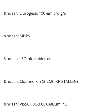
&ndash; Durogesic 100 &micro;g/u
&ndash; MDPV
&ndash; LSD-blustabletten
&ndash; Clophedron (3-CMC-KRISTALLEN)
&ndash; VISSCHUBB COCA&Iuml;NE