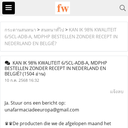
กระดานสนทนา
>
สนทนาทั่ไป
>
KAN IK 98% KWALITEIT
6/5CL-ADB-A, MDPHP BESTELLEN ZONDER RECEPT IN
NEDERLAND EN BELGIË?
KAN IK 98% KWALITEIT 6/5CL-ADB-A, MDPHP
BESTELLEN ZONDER RECEPT IN NEDERLAND EN
BELGIË?
(1504 อ่าน)
10 ก.ค. 2568 16:32
แจ้งลบ
Ja. Stuur ons een bericht op:
unafarmaciadeeuropa@gmail.com
♛♛De producten die we de afgelopen maand het