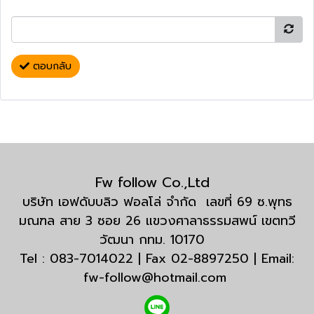
ตอบกลับ
Fw follow Co.,Ltd
บริษัท เอฟดับบลิว ฟอลโล่ จำกัด เลขที่ 69 ซ.พุทธ
มณฑล สาย 3 ซอย 26 แขวงศาลาธรรมสพน์ เขตทวี
วัฒนา กทม. 10170
Tel : 083-7014022 | Fax 02-8897250 | Email:
fw-follow@hotmail.com