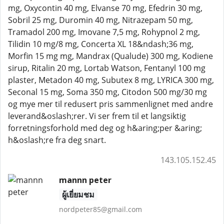
mg, Oxycontin 40 mg, Elvanse 70 mg, Efedrin 30 mg,
Sobril 25 mg, Duromin 40 mg, Nitrazepam 50 mg,
Tramadol 200 mg, Imovane 7,5 mg, Rohypnol 2 mg,
Tilidin 10 mg/8 mg, Concerta XL 18&ndash;36 mg,
Morfin 15 mg mg, Mandrax (Qualude) 300 mg, Kodiene
sirup, Ritalin 20 mg, Lortab Watson, Fentanyl 100 mg
plaster, Metadon 40 mg, Subutex 8 mg, LYRICA 300 mg,
Seconal 15 mg, Soma 350 mg, Citodon 500 mg/30 mg
og mye mer til redusert pris sammenlignet med andre
leverand&oslash;rer. Vi ser frem til et langsiktig
forretningsforhold med deg og h&aring;per &aring;
h&oslash;re fra deg snart.
143.105.152.45
mannn peter
ผู้เยี่ยมชม
nordpeter85@gmail.com