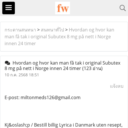
กระดานสนทนา
>
สนทนาทั่ไป
>
Hvordan og hvor kan
man få tak i original Subutex 8 mg på nett i Norge
innen 24 timer
Hvordan og hvor kan man få tak i original Subutex
8 mg på nett i Norge innen 24 timer
(123 อ่าน)
10 ก.ค. 2568 18:51
แจ้งลบ
E-post: miltonmeds126@gmail.com
Kj&oslash;p / Bestill billig Lyrica i Danmark uten resept,