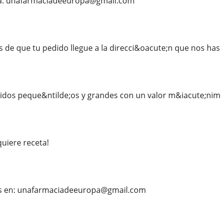
 a: unafarmaciadeeuropa@gmail.com
e que tu pedido llegue a la direcci&oacute;n que nos has
dos peque&ntilde;os y grandes con un valor m&iacute;ni
uiere receta!
s en: unafarmaciadeeuropa@gmail.com