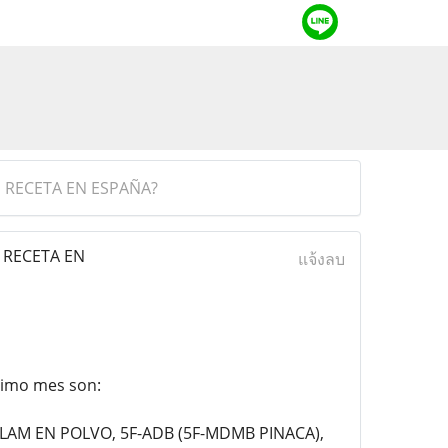
 RECETA EN ESPAÑA?
 RECETA EN
แจ้งลบ
timo mes son:
LAM EN POLVO, 5F-ADB (5F-MDMB PINACA),