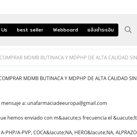
 Us
best seller
Webboard
แจ้งชำระเงิน
OMPRAR MDMB BUTINACA Y MDPHP DE ALTA CALIDAD SIN
OMPRAR MDMB BUTINACA Y MDPHP DE ALTA CALIDAD SIN
)
n mensaje a: unafarmaciadeeuropa@gmail.com
e hemos enviado con m&aacute;s frecuencia el &uacute;l
 A-PHP/A-PVP, COCA&Iacute;NA, HERO&Iacute;NA, ALPRAZO