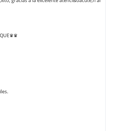
to, gracias a la excelente atenci&oacute;n al
ORQUE♛♛
les.