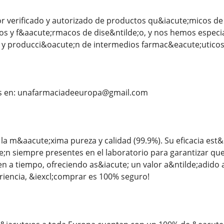
 verificado y autorizado de productos qu&iacute;micos de 
s y f&aacute;rmacos de dise&ntilde;o, y nos hemos especial
 y producci&oacute;n de intermedios farmac&eacute;utico
s en: unafarmaciadeeuropa@gmail.com
la m&aacute;xima pureza y calidad (99.9%). Su eficacia e
;n siempre presentes en el laboratorio para garantizar que
en a tiempo, ofreciendo as&iacute; un valor a&ntilde;adido 
riencia, &iexcl;comprar es 100% seguro!