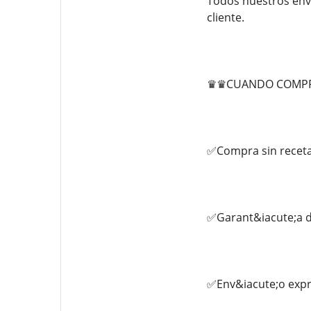
Todos nuestros env&
cliente.
♛♛CUANDO COMPRA
✅Compra sin recet
✅Garant&iacute;a d
✅Env&iacute;o expr