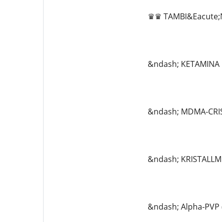
♛♛ TAMBI&Eacute;
&ndash; KETAMINA
&ndash; MDMA-CRI
&ndash; KRISTALL
&ndash; Alpha-PVP (