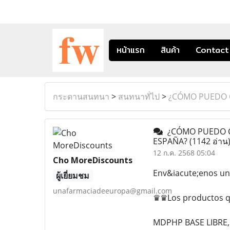
หน้าแรก
สินค้า
Contact
กระดานสนทนา
>
สนทนาทั่ไป
>
¿CÓMO PUEDO C
¿CÓMO PUEDO C
ESPAÑA?
(1142 อ่าน
12 ก.ค. 2568 05:04
Cho MoreDiscounts
Env&iacute;enos u
ผู้เยี่ยมชม
unafarmaciadeeuropa@gmail.com
♛♛Los productos qu
MDPHP BASE LIBRE,