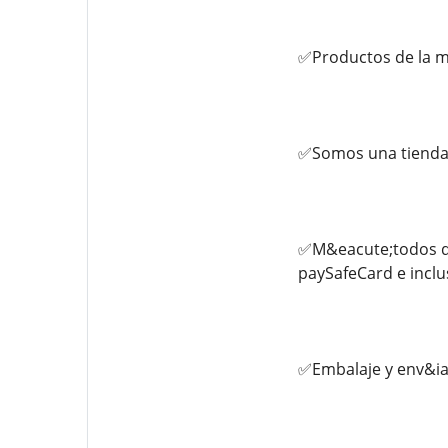
✅Productos de la m
✅Somos una tienda 
✅M&eacute;todos de 
paySafeCard e incl
✅Embalaje y env&ia