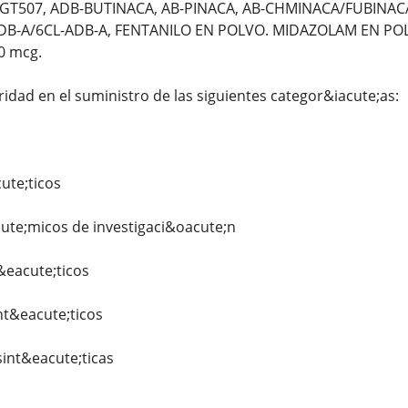
T507, ADB-BUTINACA, AB-PINACA, AB-CHMINACA/FUBINACA, 
B-A/6CL-ADB-A, FENTANILO EN POLVO. MIDAZOLAM EN POLV
0 mcg.
ridad en el suministro de las siguientes categor&iacute;as:
ute;ticos
ute;micos de investigaci&oacute;n
&eacute;ticos
nt&eacute;ticos
int&eacute;ticas