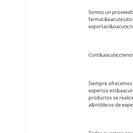
Somos un proveedor
farmac&eacute;utico
exportaci&oacute;n
Cont&aacute;cteno
Siempre ofrecemos 
expertos est&aacute
productos se realic
a&ntilde;os de expe