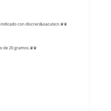
 indicado con discreci&oacute;n.♛♛
mo de 20 gramos.♛♛