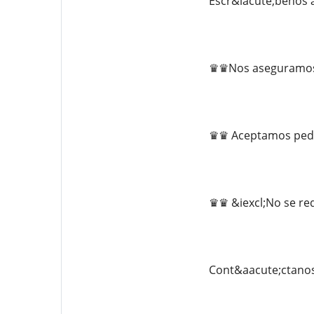
Escr&iacute;benos
♛♛Nos aseguramos d
♛♛ Aceptamos pedi
♛♛ &iexcl;No se req
Cont&aacute;ctano