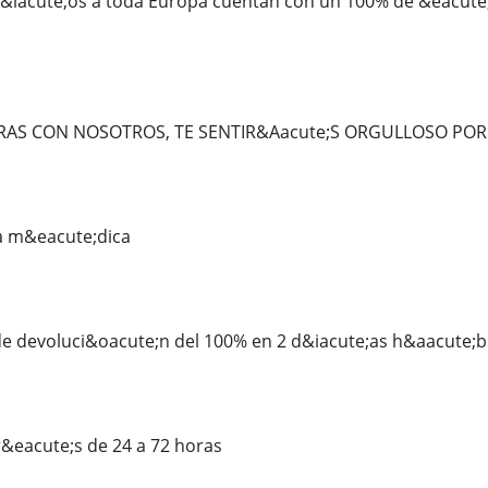
iacute;os a toda Europa cuentan con un 100% de &eacute;xi
S CON NOSOTROS, TE SENTIR&Aacute;S ORGULLOSO P
a m&eacute;dica
e devoluci&oacute;n del 100% en 2 d&iacute;as h&aacute;bi
&eacute;s de 24 a 72 horas