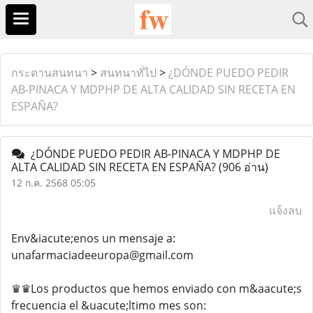
กระดานสนทนา
>
สนทนาทั่ไป
>
¿DÓNDE PUEDO PEDIR
AB-PINACA Y MDPHP DE ALTA CALIDAD SIN RECETA EN
ESPAÑA?
¿DÓNDE PUEDO PEDIR AB-PINACA Y MDPHP DE
ALTA CALIDAD SIN RECETA EN ESPAÑA?
(906 อ่าน)
12 ก.ค. 2568 05:05
แจ้งลบ
Env&iacute;enos un mensaje a:
unafarmaciadeeuropa@gmail.com
♛♛Los productos que hemos enviado con m&aacute;s
frecuencia el &uacute;ltimo mes son: