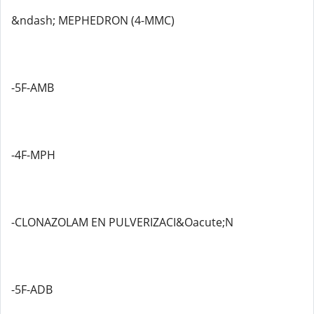
&ndash; MEPHEDRON (4-MMC)
-5F-AMB
-4F-MPH
-CLONAZOLAM EN PULVERIZACI&Oacute;N
-5F-ADB