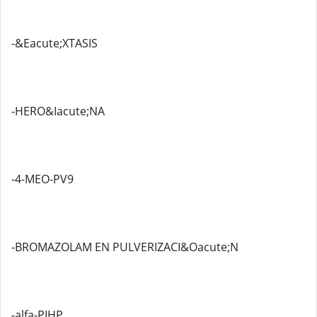
-&Eacute;XTASIS
-HERO&Iacute;NA
-4-MEO-PV9
-BROMAZOLAM EN PULVERIZACI&Oacute;N
-alfa-PIHP