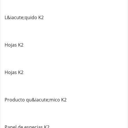
L&iacute;quido K2
Hojas K2
Hojas K2
Producto qu&iacute;mico K2
Papel de especias K2