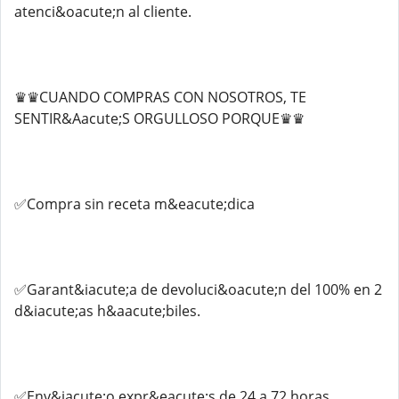
atenci&oacute;n al cliente.
♛♛CUANDO COMPRAS CON NOSOTROS, TE
SENTIR&Aacute;S ORGULLOSO PORQUE♛♛
✅Compra sin receta m&eacute;dica
✅Garant&iacute;a de devoluci&oacute;n del 100% en 2
d&iacute;as h&aacute;biles.
✅Env&iacute;o expr&eacute;s de 24 a 72 horas