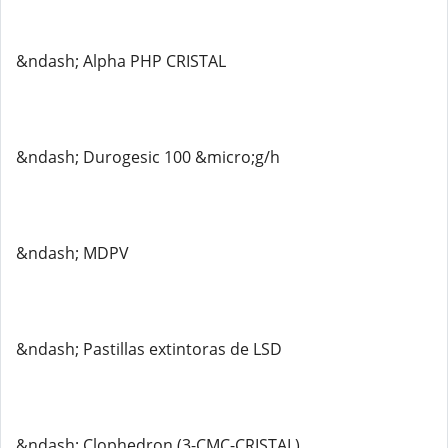
&ndash; Alpha PHP CRISTAL
&ndash; Durogesic 100 &micro;g/h
&ndash; MDPV
&ndash; Pastillas extintoras de LSD
&ndash; Clophedron (3-CMC-CRISTAL)