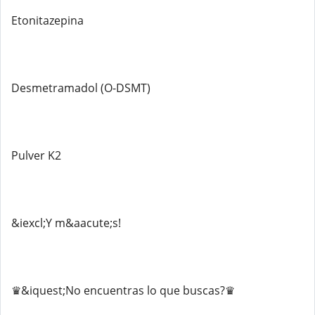
Etonitazepina
Desmetramadol (O-DSMT)
Pulver K2
&iexcl;Y m&aacute;s!
♛&iquest;No encuentras lo que buscas?♛