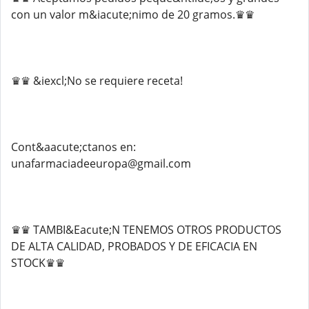
con un valor m&iacute;nimo de 20 gramos.♛♛
♛♛ &iexcl;No se requiere receta!
Cont&aacute;ctanos en:
unafarmaciadeeuropa@gmail.com
♛♛ TAMBI&Eacute;N TENEMOS OTROS PRODUCTOS
DE ALTA CALIDAD, PROBADOS Y DE EFICACIA EN
STOCK♛♛