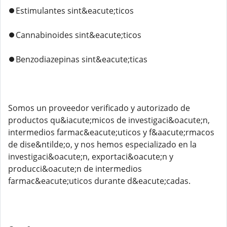
⏺️Estimulantes sint&eacute;ticos
⏺️Cannabinoides sint&eacute;ticos
⏺️Benzodiazepinas sint&eacute;ticas
Somos un proveedor verificado y autorizado de
productos qu&iacute;micos de investigaci&oacute;n,
intermedios farmac&eacute;uticos y f&aacute;rmacos
de dise&ntilde;o, y nos hemos especializado en la
investigaci&oacute;n, exportaci&oacute;n y
producci&oacute;n de intermedios
farmac&eacute;uticos durante d&eacute;cadas.