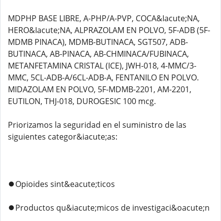
MDPHP BASE LIBRE, A-PHP/A-PVP, COCA&Iacute;NA,
HERO&Iacute;NA, ALPRAZOLAM EN POLVO, 5F-ADB (5F-
MDMB PINACA), MDMB-BUTINACA, SGT507, ADB-
BUTINACA, AB-PINACA, AB-CHMINACA/FUBINACA,
METANFETAMINA CRISTAL (ICE), JWH-018, 4-MMC/3-
MMC, 5CL-ADB-A/6CL-ADB-A, FENTANILO EN POLVO.
MIDAZOLAM EN POLVO, 5F-MDMB-2201, AM-2201,
EUTILON, THJ-018, DUROGESIC 100 mcg.
Priorizamos la seguridad en el suministro de las
siguientes categor&iacute;as:
⏺️Opioides sint&eacute;ticos
⏺️Productos qu&iacute;micos de investigaci&oacute;n