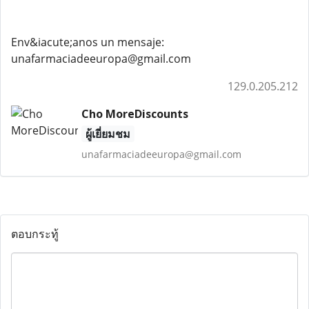
Env&iacute;anos un mensaje:
unafarmaciadeeuropa@gmail.com
129.0.205.212
Cho MoreDiscounts
ผู้เยี่ยมชม
unafarmaciadeeuropa@gmail.com
ตอบกระทู้