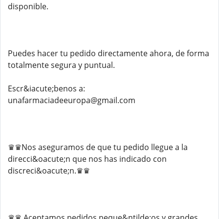
disponible.
Puedes hacer tu pedido directamente ahora, de forma
totalmente segura y puntual.
Escr&iacute;benos a:
unafarmaciadeeuropa@gmail.com
♛♛Nos aseguramos de que tu pedido llegue a la
direcci&oacute;n que nos has indicado con
discreci&oacute;n.♛♛
♛♛ Aceptamos pedidos peque&ntilde;os y grandes