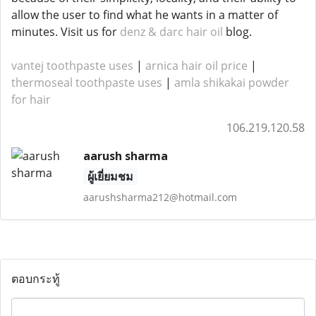
allow the user to find what he wants in a matter of
minutes. Visit us for
denz & darc hair oil
blog.
vantej toothpaste uses
|
arnica hair oil price
|
thermoseal toothpaste uses
|
amla shikakai powder
for hair
106.219.120.58
aarush sharma
ผู้เยี่ยมชม
aarushsharma212@hotmail.com
ตอบกระทู้