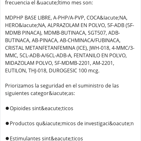
frecuencia el &uacute;ltimo mes son:
MDPHP BASE LIBRE, A-PHP/A-PVP, COCA&Iacute;NA,
HERO&Iacute;NA, ALPRAZOLAM EN POLVO, 5F-ADB (5F-
MDMB PINACA), MDMB-BUTINACA, SGT507, ADB-
BUTINACA, AB-PINACA, AB-CHMINACA/FUBINACA,
CRISTAL METANFETANFEMINA (ICE), JWH-018, 4-MMC/3-
MMC, 5CL-ADB-A/6CL-ADB-A, FENTANILO EN POLVO,
MIDAZOLAM POLVO, 5F-MDMB-2201, AM-2201,
EUTILON, THJ-018, DUROGESIC 100 mcg.
Priorizamos la seguridad en el suministro de las
siguientes categor&iacute;as:
⏺️Opioides sint&eacute;ticos
⏺️Productos qu&iacute;micos de investigaci&oacute;n
⏺️Estimulantes sint&eacute;ticos