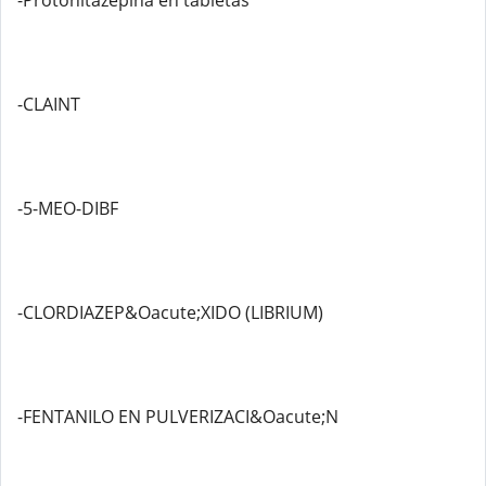
-Protonitazepina en tabletas
-CLAINT
-5-MEO-DIBF
-CLORDIAZEP&Oacute;XIDO (LIBRIUM)
-FENTANILO EN PULVERIZACI&Oacute;N