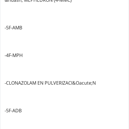
&ndash; MEPHEDRON (4-MMC)
-5F-AMB
-4F-MPH
-CLONAZOLAM EN PULVERIZACI&Oacute;N
-5F-ADB