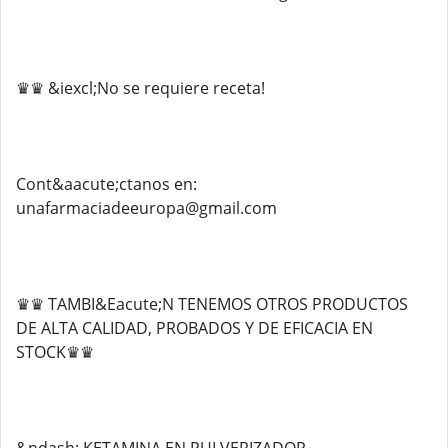
♛♛ &iexcl;No se requiere receta!
Cont&aacute;ctanos en:
unafarmaciadeeuropa@gmail.com
♛♛ TAMBI&Eacute;N TENEMOS OTROS PRODUCTOS
DE ALTA CALIDAD, PROBADOS Y DE EFICACIA EN
STOCK♛♛