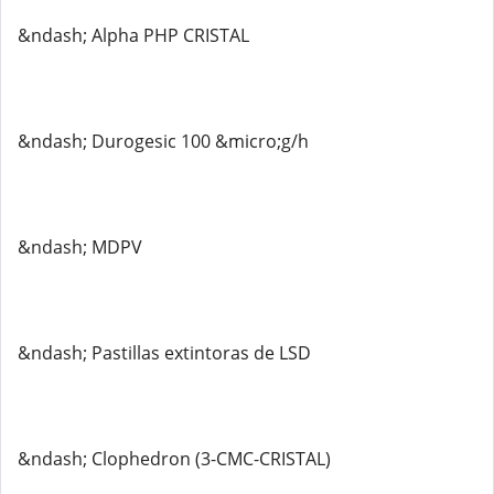
&ndash; Alpha PHP CRISTAL
&ndash; Durogesic 100 &micro;g/h
&ndash; MDPV
&ndash; Pastillas extintoras de LSD
&ndash; Clophedron (3-CMC-CRISTAL)