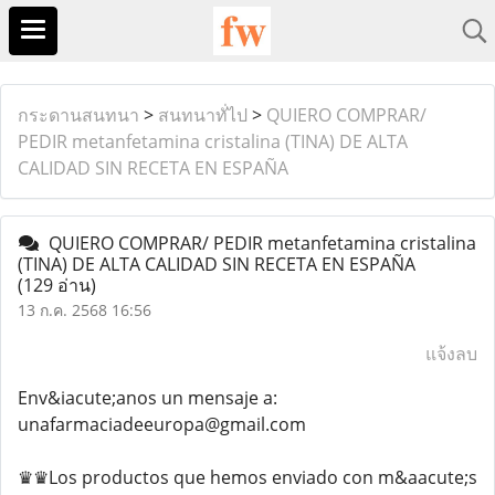
กระดานสนทนา
>
สนทนาทั่ไป
>
QUIERO COMPRAR/
PEDIR metanfetamina cristalina (TINA) DE ALTA
CALIDAD SIN RECETA EN ESPAÑA
QUIERO COMPRAR/ PEDIR metanfetamina cristalina
(TINA) DE ALTA CALIDAD SIN RECETA EN ESPAÑA
(129 อ่าน)
13 ก.ค. 2568 16:56
แจ้งลบ
Env&iacute;anos un mensaje a:
unafarmaciadeeuropa@gmail.com
♛♛Los productos que hemos enviado con m&aacute;s