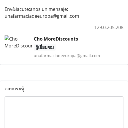
Env&iacute;anos un mensaje:
unafarmaciadeeuropa@gmail.com
129.0.205.208
Cho MoreDiscounts
ผู้เยี่ยมชม
unafarmaciadeeuropa@gmail.com
ตอบกระทู้