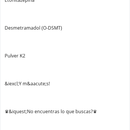
Etonitazepina
Desmetramadol (O-DSMT)
Pulver K2
&iexcl;Y m&aacute;s!
♛&iquest;No encuentras lo que buscas?♛