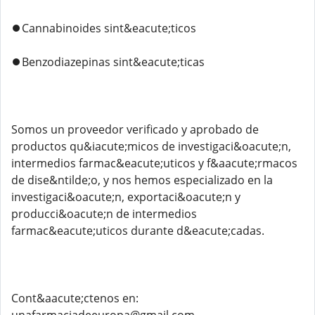
⏺️Cannabinoides sint&eacute;ticos
⏺️Benzodiazepinas sint&eacute;ticas
Somos un proveedor verificado y aprobado de
productos qu&iacute;micos de investigaci&oacute;n,
intermedios farmac&eacute;uticos y f&aacute;rmacos
de dise&ntilde;o, y nos hemos especializado en la
investigaci&oacute;n, exportaci&oacute;n y
producci&oacute;n de intermedios
farmac&eacute;uticos durante d&eacute;cadas.
Cont&aacute;ctenos en: