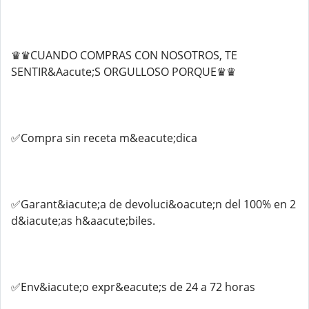
♛♛CUANDO COMPRAS CON NOSOTROS, TE
SENTIR&Aacute;S ORGULLOSO PORQUE♛♛
✅Compra sin receta m&eacute;dica
✅Garant&iacute;a de devoluci&oacute;n del 100% en 2
d&iacute;as h&aacute;biles.
✅Env&iacute;o expr&eacute;s de 24 a 72 horas