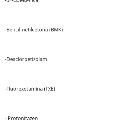
-5F-EDMB-Pica
-Bencilmetilcetona (BMK)
-Descloroetizolam
-Fluorexetamina (FXE)
- Protonitazen