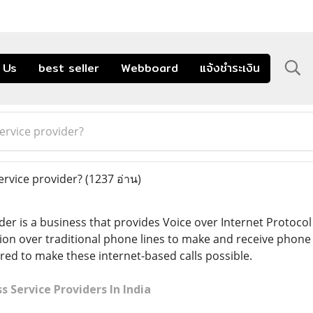
 Us
best seller
Webboard
แจ้งชำระเงิน
ervice provider?
ervice provider?
(1237 อ่าน)
der is a business that provides Voice over Internet Protocol
ion over traditional phone lines to make and receive phone c
red to make these internet-based calls possible.
s Service Providers In India