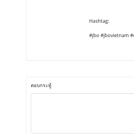
Hashtag:
#jbo #jbovietnam #
ตอบกระทู้