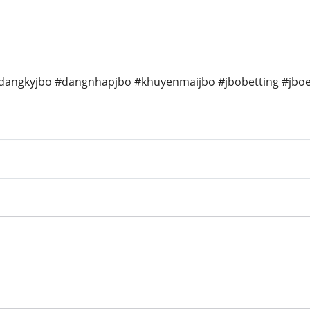
dangkyjbo #dangnhapjbo #khuyenmaijbo #jbobetting #jboe