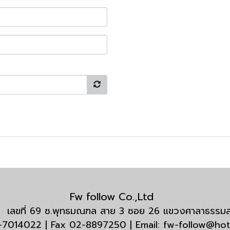
Fw follow Co.,Ltd
กัด เลขที่ 69 ซ.พุทธมณฑล สาย 3 ซอย 26 แขวงศาลาธรร
3-7014022 | Fax 02-8897250 | Email: fw-follow@ho