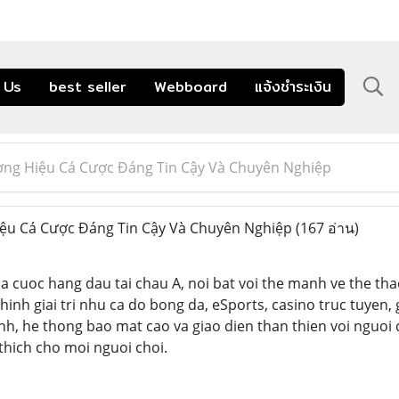
 Us
best seller
Webboard
แจ้งชำระเงิน
ơng Hiệu Cá Cược Đáng Tin Cậy Và Chuyên Nghiệp
ệu Cá Cược Đáng Tin Cậy Và Chuyên Nghiệp
(167 อ่าน)
ca cuoc hang dau tai chau A, noi bat voi the manh ve the th
 hinh giai tri nhu ca do bong da, eSports, casino truc tuyen
anh, he thong bao mat cao va giao dien than thien voi nguoi
thich cho moi nguoi choi.