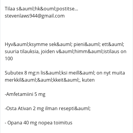
Tilaa s&auml;hk&ouml;postitse...
stevenlaws944@gmail.com
Hyv&auml;ksymme sek&auml; pieni&auml; ett&auml;
suuria tilauksia, joiden v&auml;himm&auml;istilaus on
100
Subutex 8 mg:n lis&auml;ksi meill&auml; on nyt muita
merkkil&auml;&auml;kkeit&auml;, kuten
-Amfetamiini 5 mg
-Osta Ativan 2 mg ilman resepti&auml;
- Opana 40 mg nopea toimitus