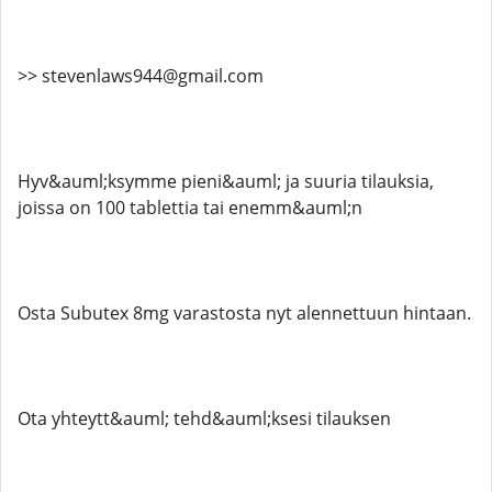
>> stevenlaws944@gmail.com
Hyv&auml;ksymme pieni&auml; ja suuria tilauksia,
joissa on 100 tablettia tai enemm&auml;n
Osta Subutex 8mg varastosta nyt alennettuun hintaan.
Ota yhteytt&auml; tehd&auml;ksesi tilauksen