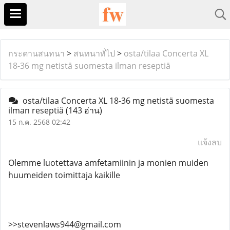
กระดานสนทนา
>
สนทนาทั่ไป
>
osta/tilaa Concerta XL
18-36 mg netistä suomesta ilman reseptiä
osta/tilaa Concerta XL 18-36 mg netistä suomesta
ilman reseptiä
(143 อ่าน)
15 ก.ค. 2568 02:42
แจ้งลบ
Olemme luotettava amfetamiinin ja monien muiden
huumeiden toimittaja kaikille
>>stevenlaws944@gmail.com