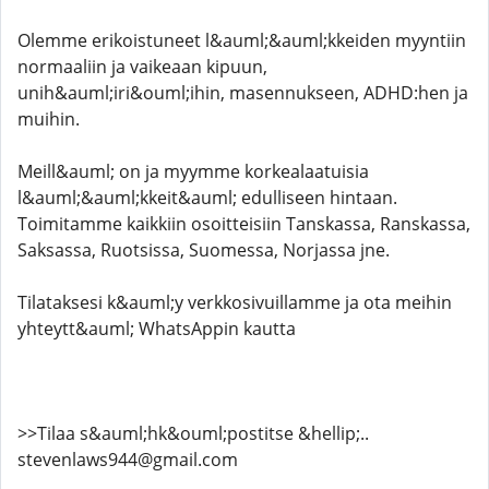
Olemme erikoistuneet l&auml;&auml;kkeiden myyntiin
normaaliin ja vaikeaan kipuun,
unih&auml;iri&ouml;ihin, masennukseen, ADHD:hen ja
muihin.
Meill&auml; on ja myymme korkealaatuisia
l&auml;&auml;kkeit&auml; edulliseen hintaan.
Toimitamme kaikkiin osoitteisiin Tanskassa, Ranskassa,
Saksassa, Ruotsissa, Suomessa, Norjassa jne.
Tilataksesi k&auml;y verkkosivuillamme ja ota meihin
yhteytt&auml; WhatsAppin kautta
>>Tilaa s&auml;hk&ouml;postitse &hellip;..
stevenlaws944@gmail.com