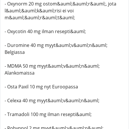
- Oxynorm 20 mg ostom&auml;&auml;r&auml;, jota
l&auml;&auml;k&auml;risi ei voi
m&auml;&auml;r&auml;t&auml;
- Oxycotin 40 mg ilman resepti&auml;
- Duromine 40 mg myyt&auml;v&auml;n&auml;
Belgiassa
- MDMA 50 mg myyt&auml;v&auml;n&auml;
Alankomaissa
- Osta Paxil 10 mg nyt Euroopassa
- Celexa 40 mg myyt&auml;v&auml;n&auml;
- Tramadoli 100 mg ilman resepti&auml;
- Rohypnol 2 mg myyt&auml;v&auml;n&auml;