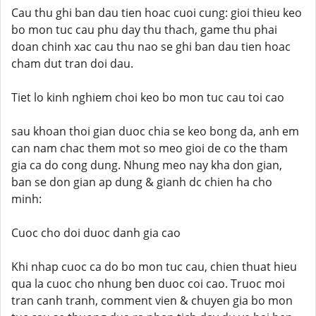
Cau thu ghi ban dau tien hoac cuoi cung: gioi thieu keo
bo mon tuc cau phu day thu thach, game thu phai
doan chinh xac cau thu nao se ghi ban dau tien hoac
cham dut tran doi dau.
Tiet lo kinh nghiem choi keo bo mon tuc cau toi cao
sau khoan thoi gian duoc chia se keo bong da, anh em
can nam chac them mot so meo gioi de co the tham
gia ca do cong dung. Nhung meo nay kha don gian,
ban se don gian ap dung & gianh dc chien ha cho
minh:
Cuoc cho doi duoc danh gia cao
Khi nhap cuoc ca do bo mon tuc cau, chien thuat hieu
qua la cuoc cho nhung ben duoc coi cao. Truoc moi
tran canh tranh, comment vien & chuyen gia bo mon