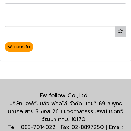
ตอบกลับ
Fw follow Co.,Ltd
บริษัท เอฟดับบลิว ฟอลโล่ จำกัด เลขที่ 69 ซ.พุทธ
มณฑล สาย 3 ซอย 26 แขวงศาลาธรรมสพน์ เขตทวี
วัฒนา กทม. 10170
Tel : 083-7014022 | Fax 02-8897250 | Email: