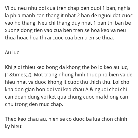
Vi du neu nhu doi cua tren chap ben duoi 1 ban, nghia
la phia manh can thang it nhat 2 ban de nguoi dat cuoc
vao ho thang. Neu chi thang duy nhat 1 ban thi ban be
xuong dong tien vao cua ben tren se hoa keo va neu
thua hoac hoa thi ai cuoc cua ben tren se thua.
Au luc
Khi gioi thieu keo bong da khong the bo lo keo au luc,
(1&times;2), Mot trong nhung hinh thuc pho bien va de
hieu nhat va duoc khong it cuoc thu thich thu. Loi choi
kha don gian hon doi voi keo chau A & nguoi choi chi
can doan dung voi ket qua chung cuoc ma khong can
chu trong den muc chap.
Theo keo chau au, hien se co duoc ba lua chon chinh
ky hieu: