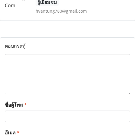
ผู้เยี่ยมชม
hvantung780@gmail.com
ตอบกระทู้
ชื่อผู้โพส
*
อีเมล
*