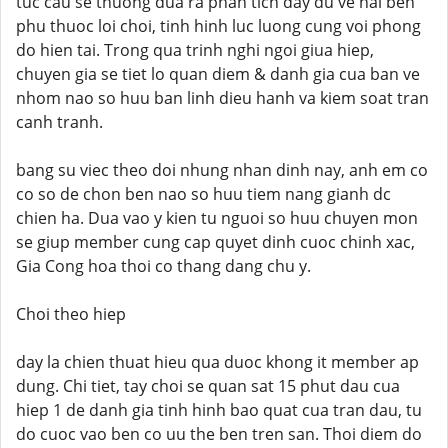
tuc cau se thuong dua ra phan tich day du ve hai ben
phu thuoc loi choi, tinh hinh luc luong cung voi phong
do hien tai. Trong qua trinh nghi ngoi giua hiep,
chuyen gia se tiet lo quan diem & danh gia cua ban ve
nhom nao so huu ban linh dieu hanh va kiem soat tran
canh tranh.
bang su viec theo doi nhung nhan dinh nay, anh em co
co so de chon ben nao so huu tiem nang gianh dc
chien ha. Dua vao y kien tu nguoi so huu chuyen mon
se giup member cung cap quyet dinh cuoc chinh xac,
Gia Cong hoa thoi co thang dang chu y.
Choi theo hiep
day la chien thuat hieu qua duoc khong it member ap
dung. Chi tiet, tay choi se quan sat 15 phut dau cua
hiep 1 de danh gia tinh hinh bao quat cua tran dau, tu
do cuoc vao ben co uu the ben tren san. Thoi diem do