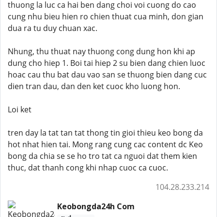
thuong la luc ca hai ben dang choi voi cuong do cao
cung nhu bieu hien ro chien thuat cua minh, don gian
dua ra tu duy chuan xac.
Nhung, thu thuat nay thuong cong dung hon khi ap
dung cho hiep 1. Boi tai hiep 2 su bien dang chien luoc
hoac cau thu bat dau vao san se thuong bien dang cuc
dien tran dau, dan den ket cuoc kho luong hon.
Loi ket
tren day la tat tan tat thong tin gioi thieu keo bong da
hot nhat hien tai. Mong rang cung cac content dc Keo
bong da chia se se ho tro tat ca nguoi dat them kien
thuc, dat thanh cong khi nhap cuoc ca cuoc.
104.28.233.214
Keobongda24h Com