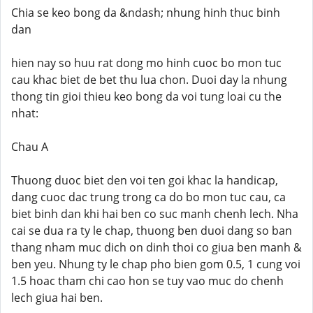
Chia se keo bong da &ndash; nhung hinh thuc binh
dan
hien nay so huu rat dong mo hinh cuoc bo mon tuc
cau khac biet de bet thu lua chon. Duoi day la nhung
thong tin gioi thieu keo bong da voi tung loai cu the
nhat:
Chau A
Thuong duoc biet den voi ten goi khac la handicap,
dang cuoc dac trung trong ca do bo mon tuc cau, ca
biet binh dan khi hai ben co suc manh chenh lech. Nha
cai se dua ra ty le chap, thuong ben duoi dang so ban
thang nham muc dich on dinh thoi co giua ben manh &
ben yeu. Nhung ty le chap pho bien gom 0.5, 1 cung voi
1.5 hoac tham chi cao hon se tuy vao muc do chenh
lech giua hai ben.