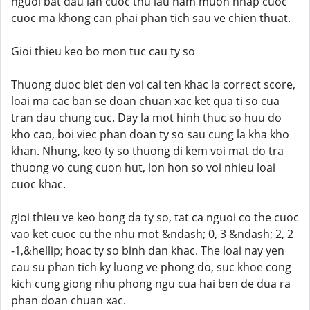
nguoi bat dau lan cuoc thu lau nam muon nhap cuoc
cuoc ma khong can phai phan tich sau ve chien thuat.
Gioi thieu keo bo mon tuc cau ty so
Thuong duoc biet den voi cai ten khac la correct score,
loai ma cac ban se doan chuan xac ket qua ti so cua
tran dau chung cuc. Day la mot hinh thuc so huu do
kho cao, boi viec phan doan ty so sau cung la kha kho
khan. Nhung, keo ty so thuong di kem voi mat do tra
thuong vo cung cuon hut, lon hon so voi nhieu loai
cuoc khac.
gioi thieu ve keo bong da ty so, tat ca nguoi co the cuoc
vao ket cuoc cu the nhu mot &ndash; 0, 3 &ndash; 2, 2
-1,&hellip; hoac ty so binh dan khac. The loai nay yen
cau su phan tich ky luong ve phong do, suc khoe cong
kich cung giong nhu phong ngu cua hai ben de dua ra
phan doan chuan xac.