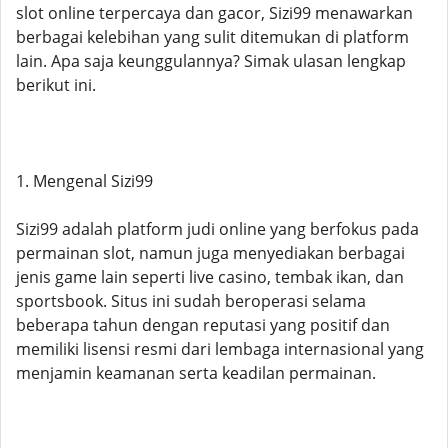
slot online terpercaya dan gacor, Sizi99 menawarkan
berbagai kelebihan yang sulit ditemukan di platform
lain. Apa saja keunggulannya? Simak ulasan lengkap
berikut ini.
1. Mengenal Sizi99
Sizi99 adalah platform judi online yang berfokus pada
permainan slot, namun juga menyediakan berbagai
jenis game lain seperti live casino, tembak ikan, dan
sportsbook. Situs ini sudah beroperasi selama
beberapa tahun dengan reputasi yang positif dan
memiliki lisensi resmi dari lembaga internasional yang
menjamin keamanan serta keadilan permainan.