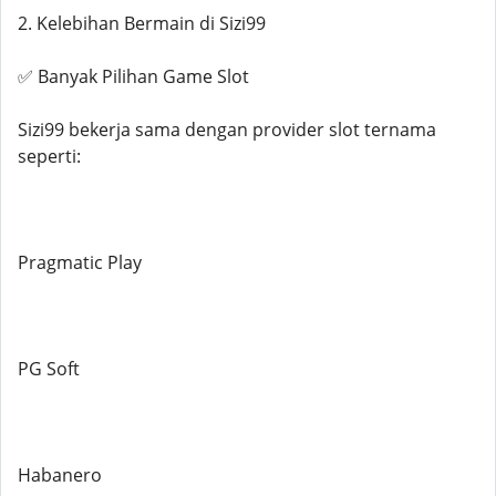
2. Kelebihan Bermain di Sizi99
✅ Banyak Pilihan Game Slot
Sizi99 bekerja sama dengan provider slot ternama
seperti:
Pragmatic Play
PG Soft
Habanero