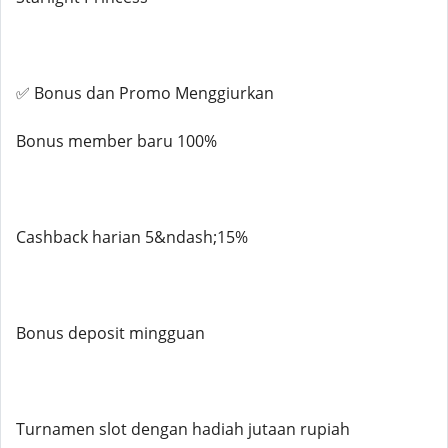
✅ Bonus dan Promo Menggiurkan
Bonus member baru 100%
Cashback harian 5&ndash;15%
Bonus deposit mingguan
Turnamen slot dengan hadiah jutaan rupiah