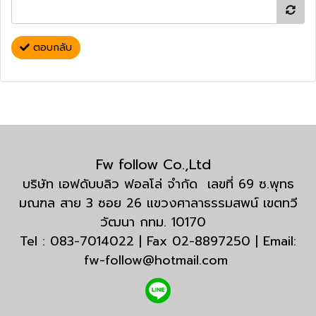
ตอบกลับ
Fw follow Co.,Ltd
บริษัท เอฟดับบลิว ฟอลโล่ จำกัด เลขที่ 69 ซ.พุทธ
มณฑล สาย 3 ซอย 26 แขวงศาลาธรรมสพน์ เขตทวี
วัฒนา กทม. 10170
Tel : 083-7014022 | Fax 02-8897250 | Email:
fw-follow@hotmail.com