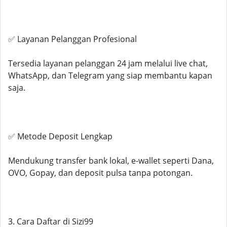
✅ Layanan Pelanggan Profesional
Tersedia layanan pelanggan 24 jam melalui live chat,
WhatsApp, dan Telegram yang siap membantu kapan
saja.
✅ Metode Deposit Lengkap
Mendukung transfer bank lokal, e-wallet seperti Dana,
OVO, Gopay, dan deposit pulsa tanpa potongan.
3. Cara Daftar di Sizi99