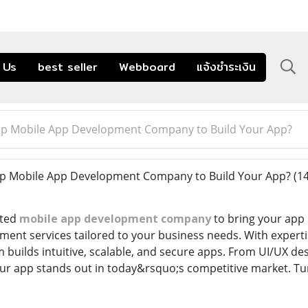
 Us
best seller
Webboard
แจ้งชำระเงิน
Top Mobile App Development Company to Build Your App?
op Mobile App Development Company to Build Your App?
(1
sted
mobile app development company
to bring your app 
ent services tailored to your business needs. With experti
am builds intuitive, scalable, and secure apps. From UI/UX
ur app stands out in today&rsquo;s competitive market. Turn