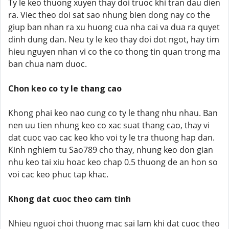
Ty le keo thuong xuyen thay doi truoc khi tran dau dien
ra. Viec theo doi sat sao nhung bien dong nay co the
giup ban nhan ra xu huong cua nha cai va dua ra quyet
dinh dung dan. Neu ty le keo thay doi dot ngot, hay tim
hieu nguyen nhan vi co the co thong tin quan trong ma
ban chua nam duoc.
Chon keo co ty le thang cao
Khong phai keo nao cung co ty le thang nhu nhau. Ban
nen uu tien nhung keo co xac suat thang cao, thay vi
dat cuoc vao cac keo kho voi ty le tra thuong hap dan.
Kinh nghiem tu Sao789 cho thay, nhung keo don gian
nhu keo tai xiu hoac keo chap 0.5 thuong de an hon so
voi cac keo phuc tap khac.
Khong dat cuoc theo cam tinh
Nhieu nguoi choi thuong mac sai lam khi dat cuoc theo