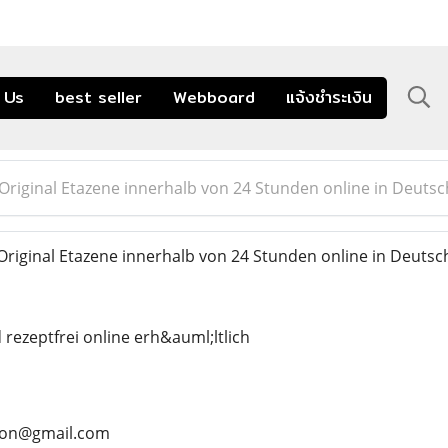
 Us
best seller
Webboard
แจ้งชำระเงิน
Original Etazene innerhalb von 24 Stunden online in Deutsc
riginal Etazene innerhalb von 24 Stunden online in Deutsc
rezeptfrei online erh&auml;ltlich
rson@gmail.com