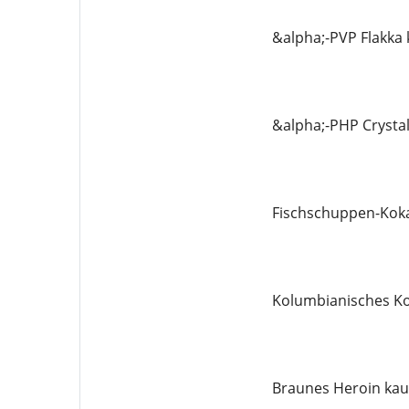
&alpha;-PVP Flakka
&alpha;-PHP Crysta
Fischschuppen-Koka
Kolumbianisches Ko
Braunes Heroin kau