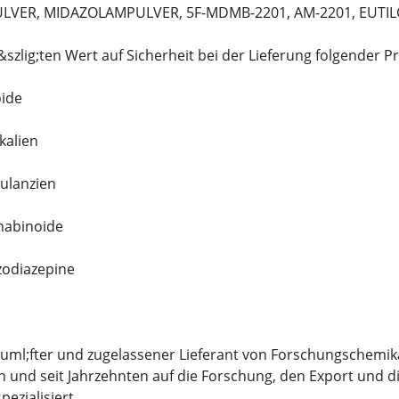
LVER, MIDAZOLAMPULVER, 5F-MDMB-2201, AM-2201, EUTILO
szlig;ten Wert auf Sicherheit bei der Lieferung folgender P
oide
kalien
ulanzien
nabinoide
zodiazepine
uuml;fter und zugelassener Lieferant von Forschungschemi
 und seit Jahrzehnten auf die Forschung, den Export und 
ezialisiert.