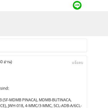
0 อ่าน)
แจ้งลบ
sind:
B (5F-MDMB PINACA), MDMB-BUTINACA,
CE), JWH-018, 4-MMC/3-MMC, 5CL-ADB-A/6CL-