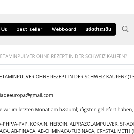
 Us
best seller
Webboard
แจ้งชำระเงิน
KETAMINPULVER OHNE REZEPT IN DER SCHWEIZ KAUFEN?
ETAMINPULVER OHNE REZEPT IN DER SCHWEIZ KAUFEN?
(13
ciadeeuropa@gmail.com
 wir im letzten Monat am h&auml;ufigsten geliefert haben, 
-PHP/A-PVP, KOKAIN, HEROIN, ALPRAZOLAMPULVER, 5F-AD
ACA, AB-PINACA, AB-CHMINACA/FUBINACA, CRYSTAL METH (I