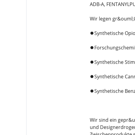
ADB-A, FENTANYLPU
Wir legen gr&ouml;&
⏺️Synthetische Opi
⏺️Forschungschemi
⏺️Synthetische Stim
⏺️Synthetische Can
⏺️Synthetische Ben
Wir sind ein gepr&
und Designerdrogen
Zwischenprodukte sp