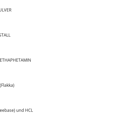
ULVER
STALL
METHAPHETAMIN
Flakka)
eebase) und HCL