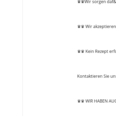
♛♛Wir sorgen daf&uu
♛♛ Wir akzeptieren
♛♛ Kein Rezept erfo
Kontaktieren Sie u
♛♛ WIR HABEN AU