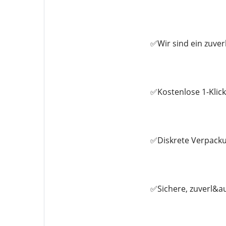
✅Wir sind ein zuve
✅Kostenlose 1-Klic
✅Diskrete Verpacku
✅Sichere, zuverl&au