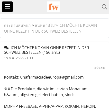
กระดานสนทนา
>
สนทนาทั่ไป
>
ICH MÖCHTE KOKAIN
OHNE REZEPT IN DER SCHWEIZ BESTELLEN
ICH MÖCHTE KOKAIN OHNE REZEPT IN DER
SCHWEIZ BESTELLEN
(156 อ่าน)
18 ก.ค. 2568 21:11
แจ้งลบ
Kontakt: unafarmaciadeeuropa@gmail.com
♛♛Die Produkte, die wir im letzten Monat am
h&auml;ufigsten geliefert haben, sind:
MDPHP FREEBASE, A-PHP/A-PVP, KOKAIN, HEROIN,