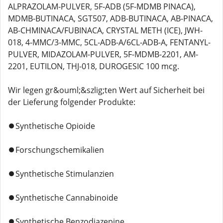
ALPRAZOLAM-PULVER, 5F-ADB (5F-MDMB PINACA),
MDMB-BUTINACA, SGT507, ADB-BUTINACA, AB-PINACA,
AB-CHMINACA/FUBINACA, CRYSTAL METH (ICE), JWH-
018, 4-MMC/3-MMC, 5CL-ADB-A/6CL-ADB-A, FENTANYL-
PULVER, MIDAZOLAM-PULVER, 5F-MDMB-2201, AM-
2201, EUTILON, THJ-018, DUROGESIC 100 mcg.
Wir legen gr&ouml;&szlig;ten Wert auf Sicherheit bei
der Lieferung folgender Produkte:
⏺️Synthetische Opioide
⏺️Forschungschemikalien
⏺️Synthetische Stimulanzien
⏺️Synthetische Cannabinoide
⏺️Synthetische Benzodiazepine