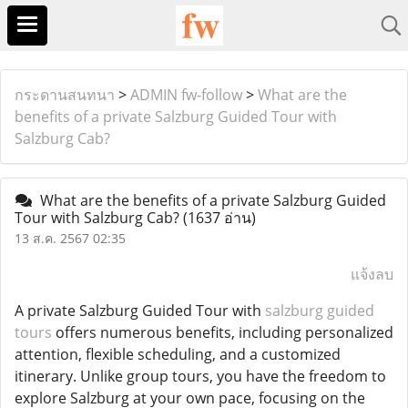
กระดานสนทนา
>
ADMIN fw-follow
>
What are the
benefits of a private Salzburg Guided Tour with
Salzburg Cab?
What are the benefits of a private Salzburg Guided
Tour with Salzburg Cab?
(1637 อ่าน)
13 ส.ค. 2567 02:35
แจ้งลบ
A private Salzburg Guided Tour with
salzburg guided
tours
offers numerous benefits, including personalized
attention, flexible scheduling, and a customized
itinerary. Unlike group tours, you have the freedom to
explore Salzburg at your own pace, focusing on the