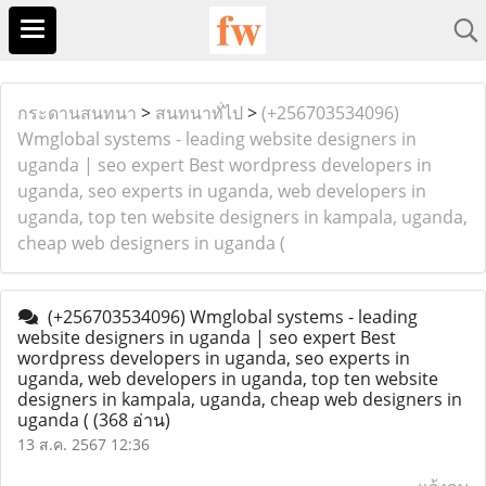
กระดานสนทนา
>
สนทนาทั่ไป
>
(+256703534096)
Wmglobal systems - leading website designers in
uganda | seo expert Best wordpress developers in
uganda, seo experts in uganda, web developers in
uganda, top ten website designers in kampala, uganda,
cheap web designers in uganda (
(+256703534096) Wmglobal systems - leading
website designers in uganda | seo expert Best
wordpress developers in uganda, seo experts in
uganda, web developers in uganda, top ten website
designers in kampala, uganda, cheap web designers in
uganda (
(368 อ่าน)
13 ส.ค. 2567 12:36