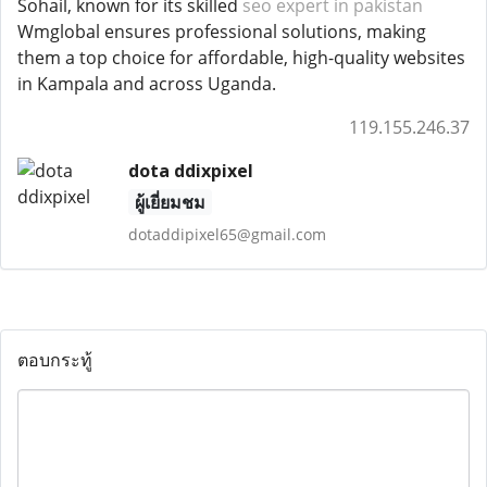
Sohail, known for its skilled
seo expert in pakistan
Wmglobal ensures professional solutions, making
them a top choice for affordable, high-quality websites
in Kampala and across Uganda.
119.155.246.37
dota ddixpixel
ผู้เยี่ยมชม
dotaddipixel65@gmail.com
ตอบกระทู้