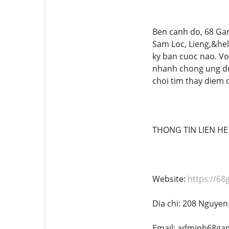
Ben canh do, 68 Ga
Sam Loc, Lieng,&hel
ky ban cuoc nao. Voi
nhanh chong ung dun
choi tim thay diem 
THONG TIN LIEN HE
Website:
https://6
Dia chi: 208 Nguye
Email: adminh68ga