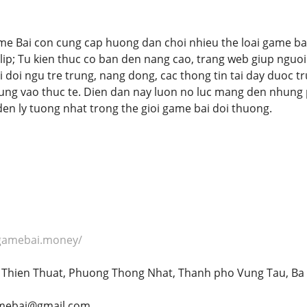
me Bai con cung cap huong dan choi nhieu the loai game ba
lip; Tu kien thuc co ban den nang cao, trang web giup nguo
 doi ngu tre trung, nang dong, cac thong tin tai day duoc tr
g vao thuc te. Dien dan nay luon no luc mang den nhung p
den ly tuong nhat trong the gioi game bai doi thuong.
8gamebai.money/
n Thien Thuat, Phuong Thong Nhat, Thanh pho Vung Tau, Ba 
mebai@gmail.com