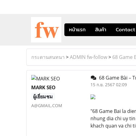
หน้าแรก
สินค้า
Contact
กระดานสนทนา
>
ADMIN fw-follow
>
68 Game B
68 Game Bài – T
15 ก.ย. 2567 02:09
MARK SEO
ผู้เยี่ยมชม
A@GMAIL.COM
"68 Game Bai la die
nhung dia chi uy tin
khach quan va chi t