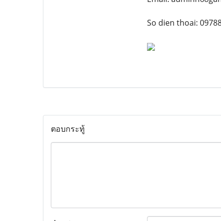
So dien thoai: 0978
ตอบกระทู้