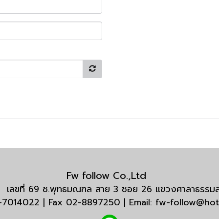
Fw follow Co.,Ltd
กัด เลขที่ 69 ซ.พุทธมณฑล สาย 3 ซอย 26 แขวงศาลาธรร
3-7014022 | Fax 02-8897250 | Email: fw-follow@ho