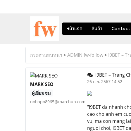
หน้าแรก
สินค้า
Contact
กระดานสนทนา
>
ADMIN fw-follow
>
I9BET – Tr
I9BET – Trang Ch
26 ก.ย. 2567 14:52
MARK SEO
ผู้เยี่ยมชม
nohapo8965@marchub.com
"I9BET da nhanh cho
cao cho anh em cuoc
vu, ma con mang la
nguoi choi, I9BET da