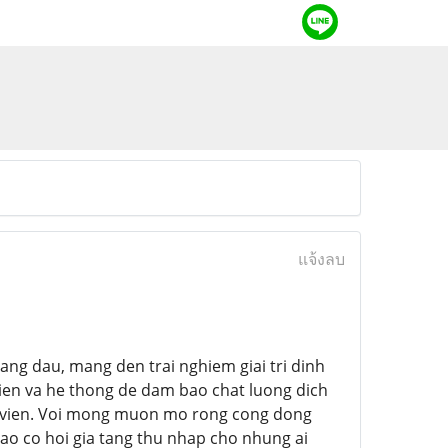
แจ้งลบ
ng dau, mang den trai nghiem giai tri dinh
dien va he thong de dam bao chat luong dich
h vien. Voi mong muon mo rong cong dong
 tao co hoi gia tang thu nhap cho nhung ai