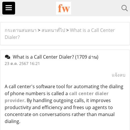
กระดานสนทนา
>
สนทนาทั่ไป
>
What is a Call Center
Dialer?
What is a Call Center Dialer?
(1709 อ่าน)
23 ต.ค. 2567 16:21
แจ้งลบ
A call center's software tool for automating the dialing
of phone numbers is called a
call center dialer
provider
. By handling outgoing calls, it improves
productivity and efficiency and frees up agents to
concentrate on conversations rather than manual
dialing.