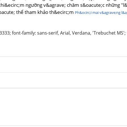
 chi&ecirc;m ngưỡng v&agrave; chăm s&oacute;c những "l&
oacute; thể tham khảo th&ecirc;m
Ph&ocirc;i mai v&agrave;ng l&a
3333; font-family: sans-serif, Arial, Verdana, 'Trebuchet MS'; 