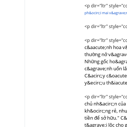
<p dir="ltr" style="c
ph&ocirc;i mai v&agrave;
<p dir="ltr" style="c
<p dir="ltr" style="c
c&aacute;nh hoa v&
thường nở v&agrave
Những gốc ho&agrav
c&agrave;nh uốn lắ
C&acirc;y c&oacute;
y&ecirc;u th&iacute
<p dir="ltr" style="c
chủ nh&acirc;n của
kh&ocirc;ng rẻ, như
tiền để sở hữu." C&
t&agrave;i lộc cho 