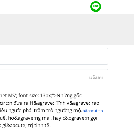
แจ้งลบ
Những gốc
het MS'; font-size: 13px;">
circ;n đưa ra H&agrave; Tĩnh v&agrave; rao
hiều người phải trầm trồ ngưỡng mộ.
b&aacute;n
uế, ho&agrave;ng mai, hay c&ograve;n gọi
i&aacute; trị tinh tế.