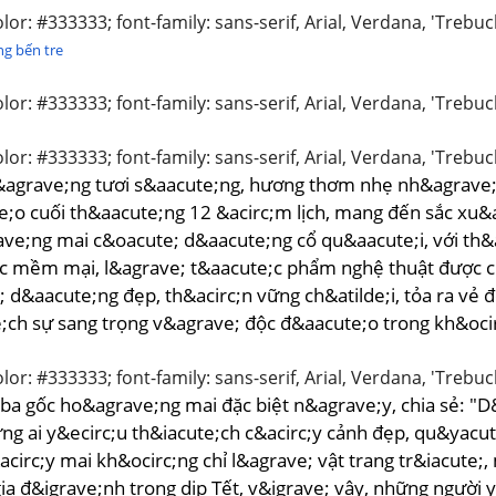
olor: #333333; font-family: sans-serif, Arial, Verdana, 'Trebuc
ng bến tre
olor: #333333; font-family: sans-serif, Arial, Verdana, 'Trebuc
olor: #333333; font-family: sans-serif, Arial, Verdana, 'Trebuc
agrave;ng tươi s&aacute;ng, hương thơm nhẹ nh&agrave;
;o cuối th&aacute;ng 12 &acirc;m lịch, mang đến sắc xu&a
e;ng mai c&oacute; d&aacute;ng cổ qu&aacute;i, với th&ac
c mềm mại, l&agrave; t&aacute;c phẩm nghệ thuật được c
 d&aacute;ng đẹp, th&acirc;n vững ch&atilde;i, tỏa ra vẻ 
;ch sự sang trọng v&agrave; độc đ&aacute;o trong kh&ocir
olor: #333333; font-family: sans-serif, Arial, Verdana, 'Trebuc
 ba gốc ho&agrave;ng mai đặc biệt n&agrave;y, chia sẻ: "D
ng ai y&ecirc;u th&iacute;ch c&acirc;y cảnh đẹp, qu&yacut
acirc;y mai kh&ocirc;ng chỉ l&agrave; vật trang tr&iacut
gia đ&igrave;nh trong dịp Tết, v&igrave; vậy, những người 