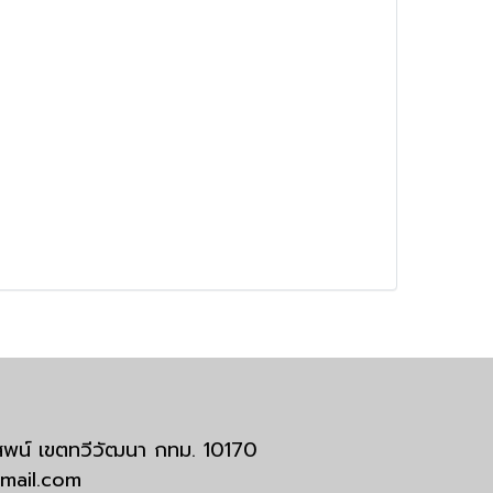
มสพน์ เขตทวีวัฒนา กทม. 10170
tmail.com