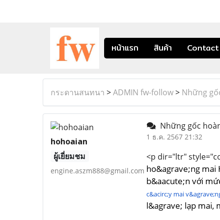
หน้าแรก
สินค้า
Contact
กระดานสนทนา
>
ADMIN fw-follow
>
Những gố
Những gốc hoàn
1 ธ.ค. 2567 21:32
hohoaian
ผู้เยี่ยมชม
<p dir="ltr" style="c
ho&agrave;ng mai H
engine.aszm888@gmail.com
b&aacute;n với mức
c&acirc;y mai v&agrave;n
l&agrave; lạp mai,