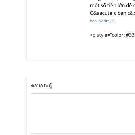
một số tiền lớn để
C&aacute;c bạn c&
.
bao l&acirc;u?
<p style="color: #33
ตอบกระทู้