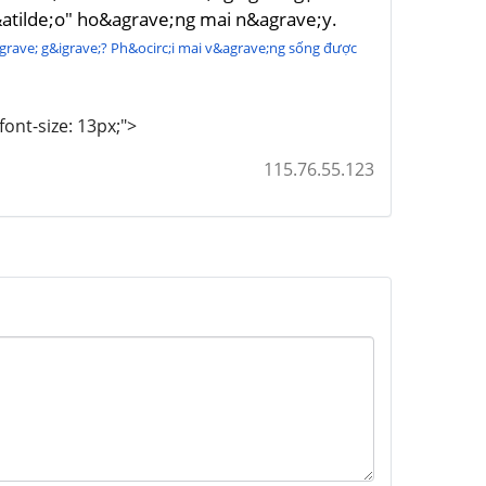
atilde;o" ho&agrave;ng mai n&agrave;y.
grave; g&igrave;? Ph&ocirc;i mai v&agrave;ng sống được
font-size: 13px;">
115.76.55.123