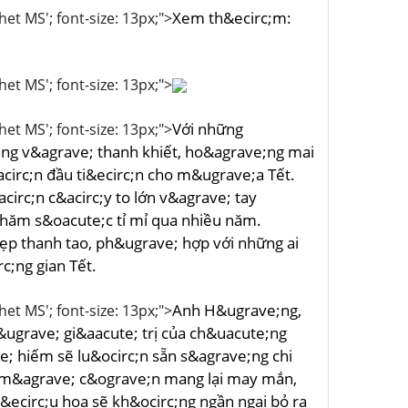
Xem th&ecirc;m:
het MS'; font-size: 13px;">
het MS'; font-size: 13px;">
Với những
het MS'; font-size: 13px;">
ng v&agrave; thanh khiết, ho&agrave;ng mai
circ;n đầu ti&ecirc;n cho m&ugrave;a Tết.
irc;n c&acirc;y to lớn v&agrave; tay
hăm s&oacute;c tỉ mỉ qua nhiều năm.
đẹp thanh tao, ph&ugrave; hợp với những ai
c;ng gian Tết.
Anh H&ugrave;ng,
het MS'; font-size: 13px;">
&ugrave; gi&aacute; trị của ch&uacute;ng
e; hiếm sẽ lu&ocirc;n sẵn s&agrave;ng chi
e;, m&agrave; c&ograve;n mang lại may mắn,
y&ecirc;u hoa sẽ kh&ocirc;ng ngần ngại bỏ ra