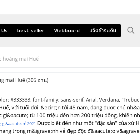
 Us
best seller
Webboard
แจ้งชำระเงิน
c hoàng mai Huế
g mai Huế
(305 อ่าน)
olor: #333333; font-family: sans-serif, Arial, Verdana, 'Trebuc
uế, với tuổi đời l&ecirc;n tới 45 năm, đang được chủ nh&a
 gi&aacute; từ 100 triệu đến hơn 200 triệu đồng, khiến n
Được biết đến như một "đặc sản" của xứ H
g gi&aacute; rẻ 2021
 mang trong m&igrave;nh vẻ đẹp độc đ&aacute;o v&agrave; g