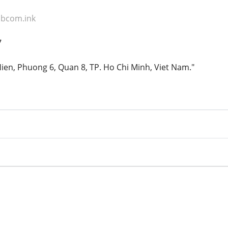
lbcom.ink
7
ien, Phuong 6, Quan 8, TP. Ho Chi Minh, Viet Nam."