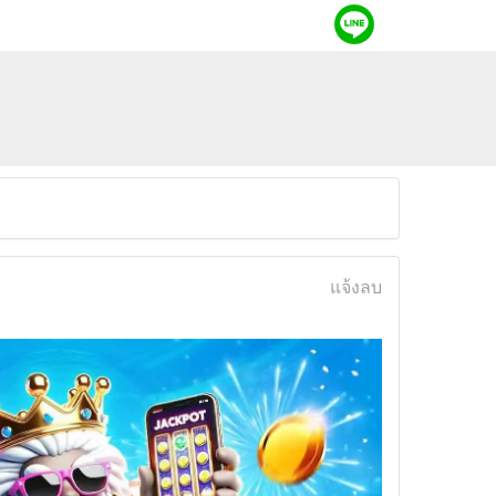
แจ้งลบ