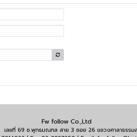
Fw follow Co.,Ltd
กัด เลขที่ 69 ซ.พุทธมณฑล สาย 3 ซอย 26 แขวงศาลาธรร