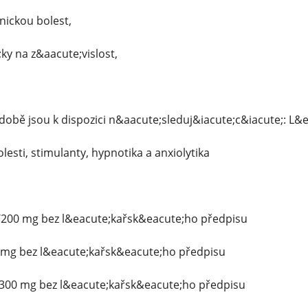
nickou bolest,
y na z&aacute;vislost,
obě jsou k dispozici n&aacute;sleduj&iacute;c&iacute;: L&
lesti, stimulanty, hypnotika a anxiolytika
0/200 mg bez l&eacute;kařsk&eacute;ho předpisu
2 mg bez l&eacute;kařsk&eacute;ho předpisu
, 300 mg bez l&eacute;kařsk&eacute;ho předpisu