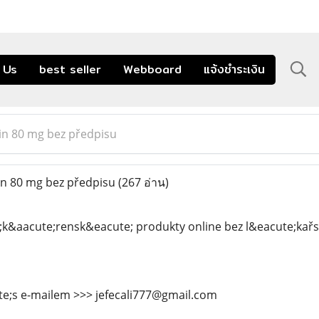
 Us
best seller
Webboard
แจ้งชำระเงิน
in 80 mg bez předpisu
n 80 mg bez předpisu
(267 อ่าน)
;k&aacute;rensk&eacute; produkty online bez l&eacute;kař
te;s e-mailem >>> jefecali777@gmail.com