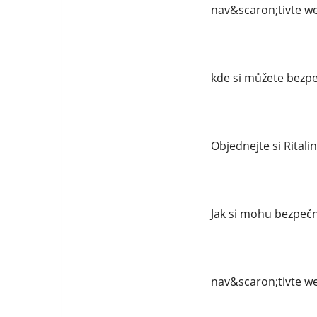
nav&scaron;tivte we
kde si můžete bezpe
Objednejte si Ritali
Jak si mohu bezpečně
nav&scaron;tivte we