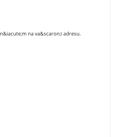
en&iacute;m na va&scaron;i adresu.