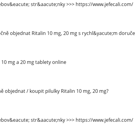
bov&eacute; str&aacute;nky >>> https://www.jefecali.com/
čně objednat Ritalin 10 mg, 20 mg s rychl&yacute;m doruč
n 10 mg a 20 mg tablety online
 objednat / koupit pilulky Ritalin 10 mg, 20 mg?
bov&eacute; str&aacute;nky >>> https://www.jefecali.com/