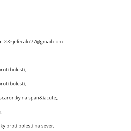
m >>> jefecali777@gmail.com
roti bolesti,
roti bolesti,
scaron;ky na span&iacute;,
a,
y proti bolesti na sever,