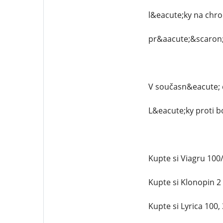
l&eacute;ky na chro
pr&aacute;&scaron;k
V současn&eacute; d
L&eacute;ky proti bo
Kupte si Viagru 10
Kupte si Klonopin 
Kupte si Lyrica 100