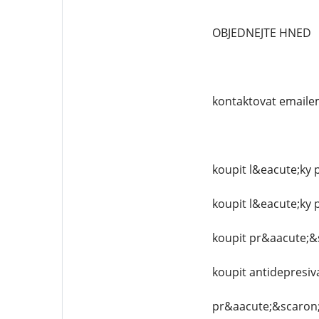
OBJEDNEJTE HNED
kontaktovat emaile
koupit l&eacute;ky p
koupit l&eacute;ky p
koupit pr&aacute;&
koupit antidepresiv
pr&aacute;&scaron;k