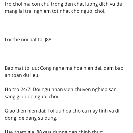
tro choi ma con chu trong den chat luong dich vu de
mang lai trai nghiem tot nhat cho nguoi choi.
Loi the noi bat tai J88
Bao mat toi uu: Cong nghe ma hoa hien dai, dam bao
an toan du lieu.
Ho tro 24/7: Doi ngu nhan vien chuyen nghiep san
sang giup do nguoi choi.
Giao dien hien dai: Toi uu hoa cho ca may tinh va di
dong, de dang su dung.
Hay tham gia J88 qua duong dan chinh thuc: