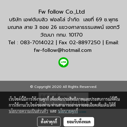
Fw follow Co.,Ltd
บริษัท เอฟดับบลิว ฟอลโล่ จำกัด เลขที่ 69 ซ.พุทธ
มณฑล สาย 3 ซอย 26 แขวงศาลาธรรมสพน์ เขตทวี
วัฒนา กทม. 10170
Tel : 083-7014022 | Fax 02-8897250 | Email:
fw-follow@hotmail.com
© Copyright 2020 All Rights Reserved.
ผู้เข้าชมทั้งหมด
เว็บไซต์นี้มีการใช้งานคุกกี้ เพื่อเพิ่มประสิทธิภาพและประสบการณ์ที่ดีใน
17,921,514
การใช้งานเว็บไซต์ของท่าน ท่านสามารถอ่านรายละเอียดเพิ่มเติมได้ที่
นโยบายความเป็นส่วนตัว
และ
นโยบายคุกกี้
Powered by
MakeWebEasy.com
ตั้งค่าคุกกี้
ยอมรับทั้งหมด