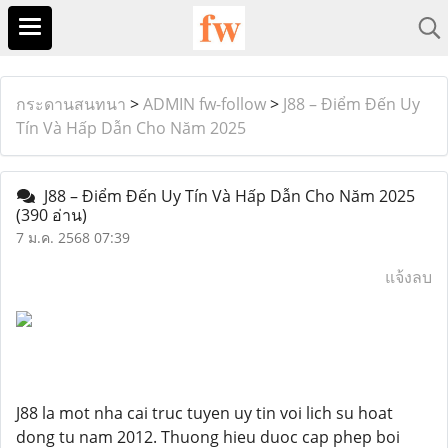
กระดานสนทนา
>
ADMIN fw-follow
>
J88 – Điểm Đến Uy
Tín Và Hấp Dẫn Cho Năm 2025
J88 – Điểm Đến Uy Tín Và Hấp Dẫn Cho Năm 2025
(390 อ่าน)
7 ม.ค. 2568 07:39
แจ้งลบ
J88 la mot nha cai truc tuyen uy tin voi lich su hoat
dong tu nam 2012. Thuong hieu duoc cap phep boi