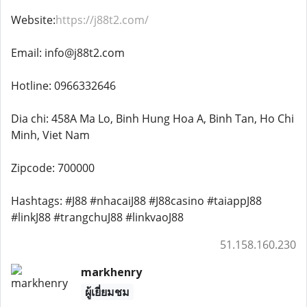
Website:
https://j88t2.com/
Email: info@j88t2.com
Hotline: 0966332646
Dia chi: 458A Ma Lo, Binh Hung Hoa A, Binh Tan, Ho Chi
Minh, Viet Nam
Zipcode: 700000
Hashtags: #J88 #nhacaiJ88 #J88casino #taiappJ88
#linkJ88 #trangchuJ88 #linkvaoJ88
51.158.160.230
markhenry
ผู้เยี่ยมชม