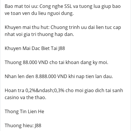
Bao mat toi uu: Cong nghe SSL va tuong lua giup bao
ve toan ven du lieu nguoi dung.
Khuyen mai thu hut: Chuong trinh uu dai lien tuc cap
nhat voi gia tri thuong hap dan.
Khuyen Mai Dac Biet Tai J88
Thuong 88.000 VND cho tai khoan dang ky moi.
Nhan len den 8.888.000 VND khi nap tien lan dau.
Hoan tra 0,2%&ndash;0,3% cho moi giao dich tai sanh
casino va the thao.
Thong Tin Lien He
Thuong hieu: J88