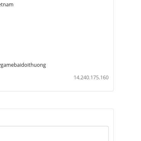
ietnam
ygamebaidoithuong
14.240.175.160