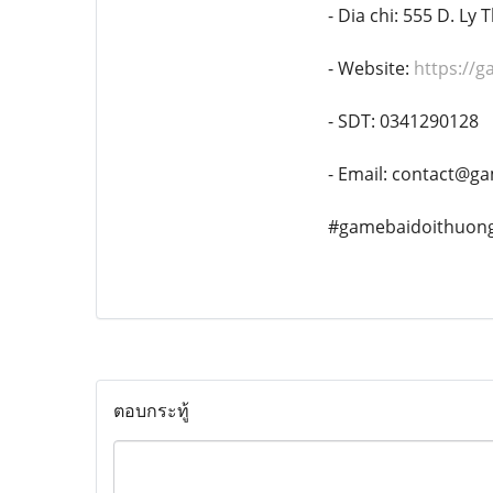
- Dia chi: 555 D. L
- Website:
https://g
- SDT: 0341290128
- Email: contact@g
#gamebaidoithuong
ตอบกระทู้