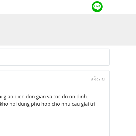
แจ้งลบ
oi giao dien don gian va toc do on dinh.
kho noi dung phu hop cho nhu cau giai tri