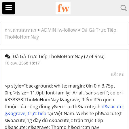
กระดานสนทนา
>
ADMIN fw-follow
>
Đá Gà Trực Tiếp
ThoMoHomNay
Đá Gà Trực Tiếp ThoMoHomNay
(274 อ่าน)
16 ธ.ค. 2568 18:17
แจ้งลบ
<p style="background: white; margin: 0in 0in 3.75pt
0in;">[size= 11.0pt; font-family: 'Arial','sans-serif'; color:
#333333]ThoMoHomNay l&agrave; điểm đến quen
thuộc của cộng đồng y&ecirc;u th&iacute;ch
đ&aacute;
g&agrave; trực tiếp
tại Việt Nam. Website ph&aacute;t
s&oacute;ng đầy đủ c&aacute;c trận trực tiếp
đ&aacute; g&agrave; Thomo h&ocirc;m nay