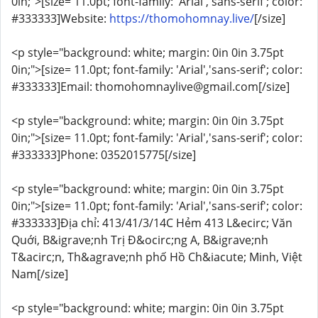
0in;">[size= 11.0pt; font-family: 'Arial','sans-serif'; color:
#333333]Website:
https://thomohomnay.live/
[/size]
<p style="background: white; margin: 0in 0in 3.75pt
0in;">[size= 11.0pt; font-family: 'Arial','sans-serif'; color:
#333333]Email: thomohomnaylive@gmail.com[/size]
<p style="background: white; margin: 0in 0in 3.75pt
0in;">[size= 11.0pt; font-family: 'Arial','sans-serif'; color:
#333333]Phone: 0352015775[/size]
<p style="background: white; margin: 0in 0in 3.75pt
0in;">[size= 11.0pt; font-family: 'Arial','sans-serif'; color:
#333333]Địa chỉ: 413/41/3/14C Hẻm 413 L&ecirc; Văn
Quới, B&igrave;nh Trị Đ&ocirc;ng A, B&igrave;nh
T&acirc;n, Th&agrave;nh phố Hồ Ch&iacute; Minh, Việt
Nam[/size]
<p style="background: white; margin: 0in 0in 3.75pt