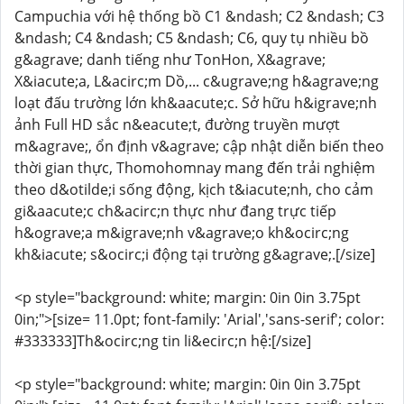
Campuchia với hệ thống bồ C1 &ndash; C2 &ndash; C3
&ndash; C4 &ndash; C5 &ndash; C6, quy tụ nhiều bồ
g&agrave; danh tiếng như TonHon, X&agrave;
X&iacute;a, L&acirc;m Dồ,... c&ugrave;ng h&agrave;ng
loạt đấu trường lớn kh&aacute;c. Sở hữu h&igrave;nh
ảnh Full HD sắc n&eacute;t, đường truyền mượt
m&agrave;, ổn định v&agrave; cập nhật diễn biến theo
thời gian thực, Thomohomnay mang đến trải nghiệm
theo d&otilde;i sống động, kịch t&iacute;nh, cho cảm
gi&aacute;c ch&acirc;n thực như đang trực tiếp
h&ograve;a m&igrave;nh v&agrave;o kh&ocirc;ng
kh&iacute; s&ocirc;i động tại trường g&agrave;.[/size]
<p style="background: white; margin: 0in 0in 3.75pt
0in;">[size= 11.0pt; font-family: 'Arial','sans-serif'; color:
#333333]Th&ocirc;ng tin li&ecirc;n hệ:[/size]
<p style="background: white; margin: 0in 0in 3.75pt