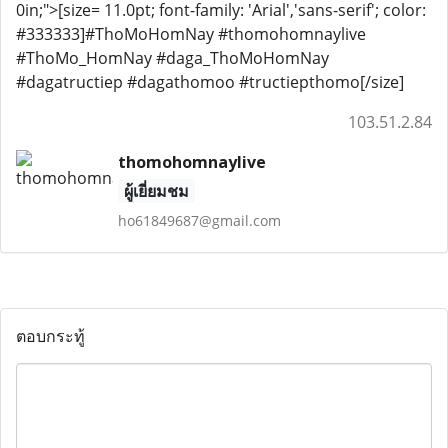
0in;">[size= 11.0pt; font-family: 'Arial','sans-serif'; color:
#333333]#ThoMoHomNay #thomohomnaylive
#ThoMo_HomNay #daga_ThoMoHomNay
#dagatructiep #dagathomoo #tructiepthomo[/size]
103.51.2.84
thomohomnaylive
ผู้เยี่ยมชม
ho61849687@gmail.com
ตอบกระทู้