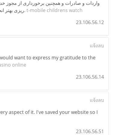
ی کشوری، این امکان را فراهم کرده است که فرایند
ترخیص بار هوایی شما از گمرک فرودگاه امام خمینی با دقت، سرعت و برنامه&zwnj;ریزی بهتر انجام شود.
t-mobile childrens watch
23.106.56.12
แจ้งลบ
 I would want to express my gratitude to the
asino online
23.106.56.14
แจ้งลบ
ry aspect of it. I've saved your website so I
23.106.56.51