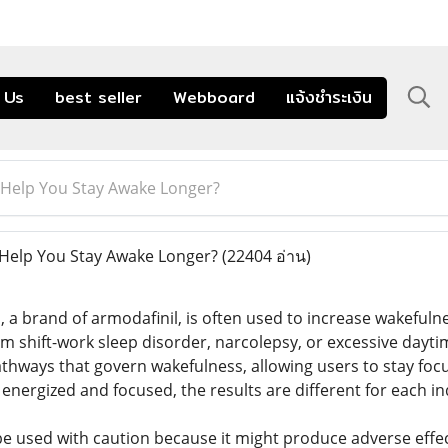
 Us
best seller
Webboard
แจ้งชำระเงิน
0 Help You Stay Awake Longer?
 Help You Stay Awake Longer?
(22404 อ่าน)
e
, a brand of armodafinil, is often used to increase wakeful
om shift-work sleep disorder, narcolepsy, or excessive day
athways that govern wakefulness, allowing users to stay foc
energized and focused, the results are different for each in
 be used with caution because it might produce adverse effe