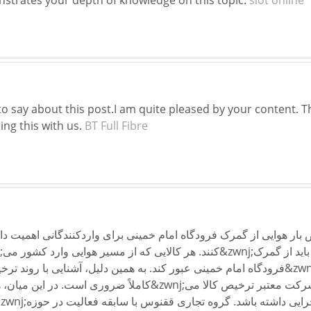
 to say about this post.I am quite pleased by your content. 
ing this with us.
BT Full Fibre
ه امام خمینی برای واردکنندگانی اهمیت دارد که کالاهای خود را به&zwnj;صورت هوایی از نقاط مختلف
دلیل، آشنایی با روند ترخیص، مدارک لازم، هزینه&zwnj;ها و نکات اجرایی این فرایند، برای هر تاجر و بازرگان
حرفه&zwnj;ای و یک شرکت معتبر ترخیص کالا می&zwnj;تواند نقش مهمی در کاهش