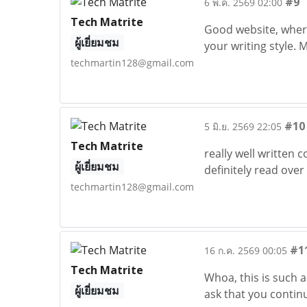
#9
6 พ.ค. 2569 02:00
Tech Matrite
Good website, where 
ผู้เยี่ยมชม
your writing style.
techmartin128@gmail.com
#10
5 มิ.ย. 2569 22:05
Tech Matrite
really well written c
ผู้เยี่ยมชม
definitely read over
techmartin128@gmail.com
#1
16 ก.ค. 2569 00:05
Tech Matrite
Whoa, this is such a
ผู้เยี่ยมชม
ask that you contin