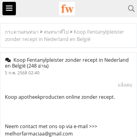
กระดานสนทนา
>
สนทนาทั่ไป
>
Koop Fentanylpleister
zonder recept in Nederland en België
Koop Fentanylpleister zonder recept in Nederland
en België
(248 อ่าน)
5 ก.พ. 2568 02:40
แจ้งลบ
Koop apotheekproducten online zonder recept.
Neem contact met ons op via e-mail >>>
melhorfarmaciaa@gmail.com