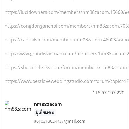
https://lucidowners.com/members/hm88zacom.15660/#
https://congdonganchoi.com/members/hm88zacom.705
https://caodaivn.com/members/hm88zacom.46003/#abo
http://www.grandisvietnam.com/members/hm88zacom.
https://shemaleleaks.com/forum/members/hm88zacom.
https://www.bestloveweddingstudio.com/forum/topic/
116.97.107.220
hm88zacom
ผู้เยี่ยมชม
a01031302473@gmail.com