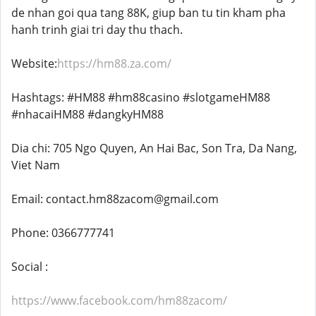
de nhan goi qua tang 88K, giup ban tu tin kham pha
hanh trinh giai tri day thu thach.
Website:
https://hm88.za.com/
Hashtags: #HM88 #hm88casino #slotgameHM88
#nhacaiHM88 #dangkyHM88
Dia chi: 705 Ngo Quyen, An Hai Bac, Son Tra, Da Nang,
Viet Nam
Email: contact.hm88zacom@gmail.com
Phone: 0366777741
Social :
https://www.facebook.com/hm88zacom/