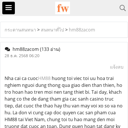
กระดานสนทนา
>
สนทนาทั่ไป
>
hm88zacom
hm88zacom
(133 อ่าน)
28 ธ.ค. 2568 06:20
แจ้งลบ
Nha cai ca cuoc
HM88
huong toi viec toi uu hoa trai
nghiem nguoi dung thong qua giao dien than thien, ho
tro hoan hao tren moi nen tang thiet bi. Tai day, khach
hang co the de dang tham gia cac sanh casino truc
tiep, dat cuoc the thao hay thu van may voi xo so va no
hu. La don vi cung cap doc quyen cac san pham cua
HM88 tai Viet Nam, chung toi tu hao mang den moi
truong dat cuoc an toan. Dung quen hoan tat dang ky