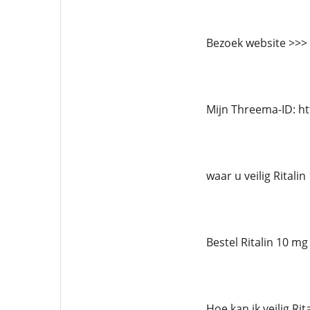
Bezoek website >>>
Mijn Threema-ID: h
waar u veilig Ritali
Bestel Ritalin 10 mg
Hoe kan ik veilig Ri