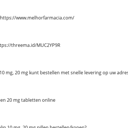
 https://www.melhorfarmacia.com/
ttps://threema.id/MUC2YP9R
n 10 mg, 20 mg kunt bestellen met snelle levering op uw adre
 en 20 mg tabletten online
talin 10 mg, 20 mg pillen bestellen/kopen?