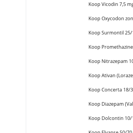
Koop Vicodin 7,5 m
Koop Oxycodon zond
Koop Surmontil 25/
Koop Promethazine 
Koop Nitrazepam 10
Koop Ativan (Loraz
Koop Concerta 18/3
Koop Diazepam (Vali
Koop Dolcontin 10/
Koop Elvanse 50/70