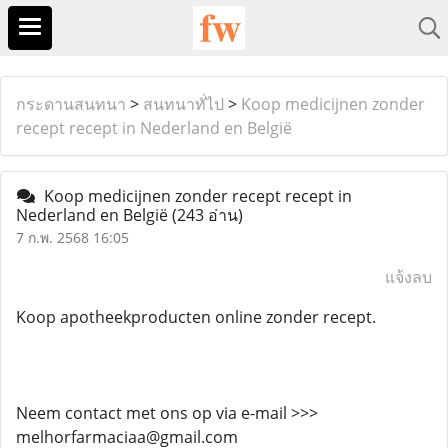
กระดานสนทนา
>
สนทนาทั่ไป
>
Koop medicijnen zonder
recept recept in Nederland en België
Koop medicijnen zonder recept recept in
Nederland en België
(243 อ่าน)
7 ก.พ. 2568 16:05
แจ้งลบ
Koop apotheekproducten online zonder recept.
Neem contact met ons op via e-mail >>>
melhorfarmaciaa@gmail.com