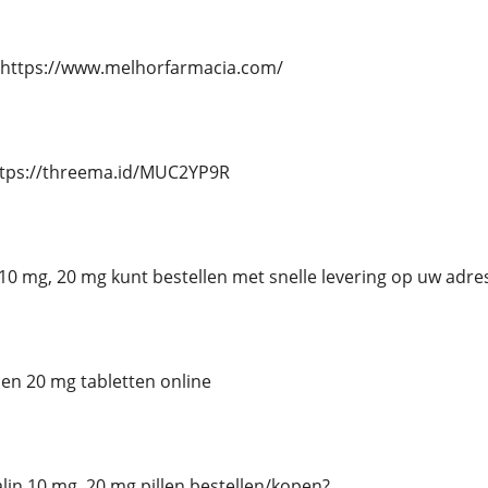
 https://www.melhorfarmacia.com/
ttps://threema.id/MUC2YP9R
n 10 mg, 20 mg kunt bestellen met snelle levering op uw adre
 en 20 mg tabletten online
talin 10 mg, 20 mg pillen bestellen/kopen?