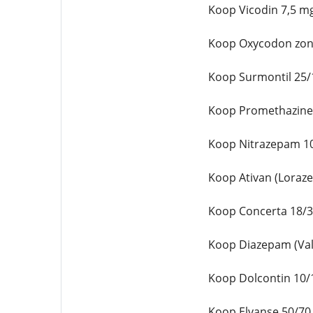
Koop Vicodin 7,5 m
Koop Oxycodon zond
Koop Surmontil 25/
Koop Promethazine 
Koop Nitrazepam 10
Koop Ativan (Loraz
Koop Concerta 18/3
Koop Diazepam (Vali
Koop Dolcontin 10/
Koop Elvanse 50/70