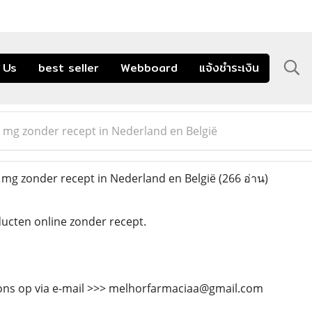
 Us
best seller
Webboard
แจ้งชำระเงิน
0 mg zonder recept in Nederland en België
 mg zonder recept in Nederland en België
(266 อ่าน)
cten online zonder recept.
ns op via e-mail >>> melhorfarmaciaa@gmail.com