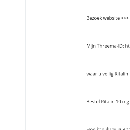
Bezoek website >>>
Mijn Threema-ID: h
waar u veilig Ritali
Bestel Ritalin 10 mg
Hoe kan ik veilig Ri