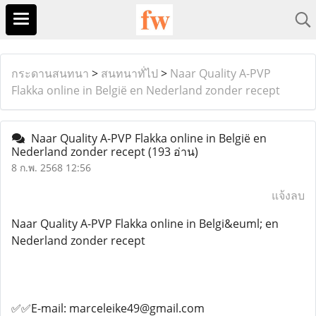
กระดานสนทนา
>
สนทนาทั่ไป
>
Naar Quality A-PVP
Flakka online in België en Nederland zonder recept
Naar Quality A-PVP Flakka online in België en
Nederland zonder recept
(193 อ่าน)
8 ก.พ. 2568 12:56
แจ้งลบ
Naar Quality A-PVP Flakka online in Belgi&euml; en
Nederland zonder recept
✅✅E-mail: marceleike49@gmail.com