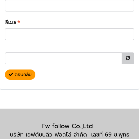
อีเมล
*
ตอบกลับ
Fw follow Co.,Ltd
บริษัท เอฟดับบลิว ฟอลโล่ จำกัด เลขที่ 69 ซ.พุทธ