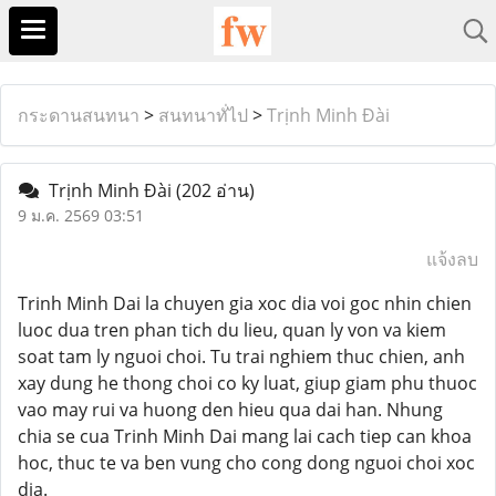
กระดานสนทนา
>
สนทนาทั่ไป
>
Trịnh Minh Đài
Trịnh Minh Đài
(202 อ่าน)
9 ม.ค. 2569 03:51
แจ้งลบ
Trinh Minh Dai la chuyen gia xoc dia voi goc nhin chien
luoc dua tren phan tich du lieu, quan ly von va kiem
soat tam ly nguoi choi. Tu trai nghiem thuc chien, anh
xay dung he thong choi co ky luat, giup giam phu thuoc
vao may rui va huong den hieu qua dai han. Nhung
chia se cua Trinh Minh Dai mang lai cach tiep can khoa
hoc, thuc te va ben vung cho cong dong nguoi choi xoc
dia.