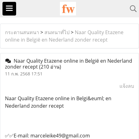
กระดานสนทนา
>
สนทนาทั่ไป
>
Naar Quality Etazene
online in België en Nederland zonder recept
Naar Quality Etazene online in België en Nederland
zonder recept
(210 อ่าน)
11 ก.พ. 2568 17:51
แจ้งลบ
Naar Quality Etazene online in Belgi&euml; en
Nederland zonder recept
✅✅E-mail: marceleike49@gmail.com