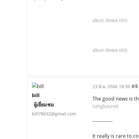
akun dewa slot
akun dewa slot
#8
23 มิ.ย. 2566 18:30
bill
The good news is th
ผู้เยี่ยมชม
tangkasnet
bill78632@gmail.com
-------------
It really is rare t