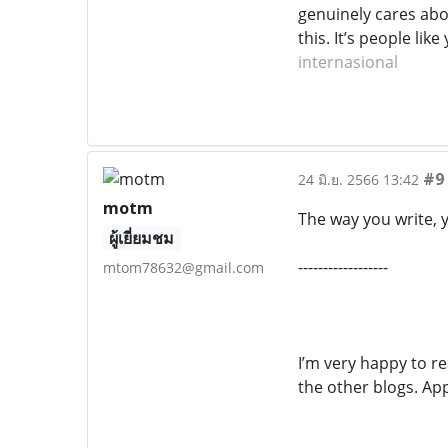
genuinely cares abo
this. It’s people l
internasional
#9
24 มิ.ย. 2566 13:42
motm
The way you write, y
ผู้เยี่ยมชม
------------------
mtom78632@gmail.com
I’m very happy to re
the other blogs. Ap