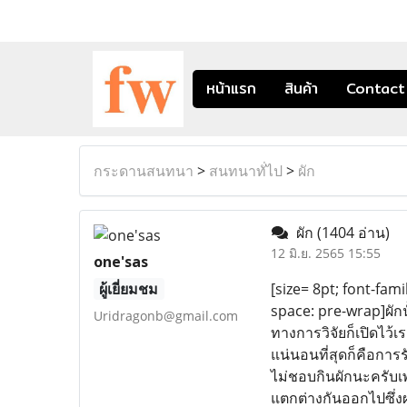
หน้าแรก
สินค้า
Contact
กระดานสนทนา
>
สนทนาทั่ไป
>
ผัก
ผัก
(1404 อ่าน)
12 มิ.ย. 2565 15:55
one'sas
ผู้เยี่ยมชม
[size= 8pt; font-fami
space: pre-wrap]ผักน
Uridragonb@gmail.com
ทางการวิจัยก็เปิดไว้เ
แน่นอนที่สุดก็คือการร
ไม่ชอบกินผักนะครับเ
แตกต่างกันออกไปซึ่งผ