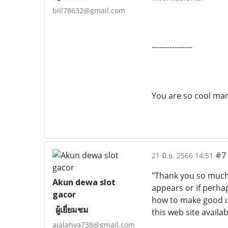
bill78632@gmail.com
----------------
You are so cool man
#7
21 มิ.ย. 2566 14:51
"Thank you so much f
Akun dewa slot
appears or if perha
gacor
how to make good us
ผู้เยี่ยมชม
this web site availab
ajalahya738@gmail.com