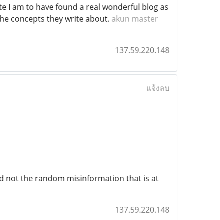
e I am to have found a real wonderful blog as
the concepts they write about.
akun master
137.59.220.148
แจ้งลบ
and not the random misinformation that is at
137.59.220.148