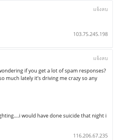
แจ้งลบ
103.75.245.198
แจ้งลบ
 wondering if you get a lot of spam responses?
so much lately it’s driving me crazy so any
hting….i would have done suicide that night i
116.206.67.235