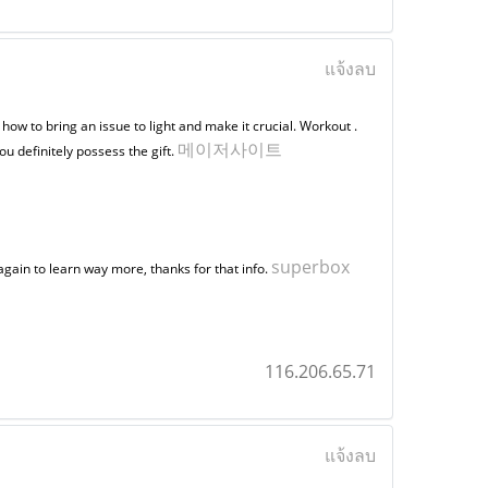
แจ้งลบ
how to bring an issue to light and make it crucial. Workout .
메이저사이트
u definitely possess the gift.
superbox
 again to learn way more, thanks for that info.
116.206.65.71
แจ้งลบ