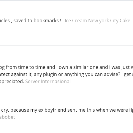
icles , saved to bookmarks ! .
Ice Cream New york City Cake
log from time to time and i own a similar one and i was just
tect against it, any plugin or anything you can advise? I get 
ppreciated.
Server Internasional
cry, because my ex boyfriend sent me this when we were fig
 sbobet