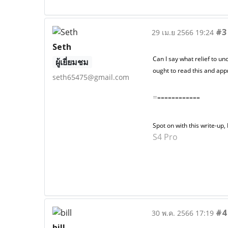
#3
29 เม.ย 2566 19:24
Seth
Can I say what relief to un
ผู้เยี่ยมชม
ought to read this and appr
seth65475@gmail.com
=
============
Spot on with this write-up,
S4 Pro
#4
30 พ.ค. 2566 17:19
bill