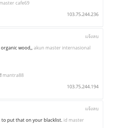
master cafe69
103.75.244.236
แจ้งลบ
o organic wood,,
akun master internasional
t!
mantra88
103.75.244.194
แจ้งลบ
to put that on your blacklist.
id master