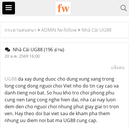
กระดานสนทนา
>
ADMIN fw-follow
>
Nhà Cái UG88
Nhà Cái UG88
(196 อ่าน)
20 ม.ค. 2569 16:00
แจ้งลบ
UG88
da xay dung duoc cho dung vung vang trong
long cong dong nguoi choi Viet nho do tin cay cao va
danh tieng noi bat. So huu kho tro choi phong phu
cung nen tang cong nghe hien dai, nha cai nay luon
dem den cho nguoi choi nhung phut giay giai tri tron
ven. Hay theo doi bai viet sau de kham pha them
nhung uu diem noi bat ma UG88 cung cap.