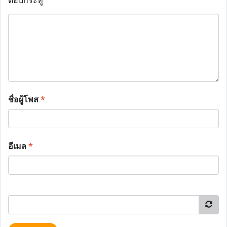
ตอบกระทู้
ชื่อผู้โพส
*
อีเมล
*