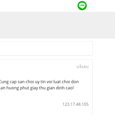
แจ้งลบ
 Cung cap san choi uy tin voi luat choi don
tan huong phut giay thu gian dinh cao!
123.17.48.105