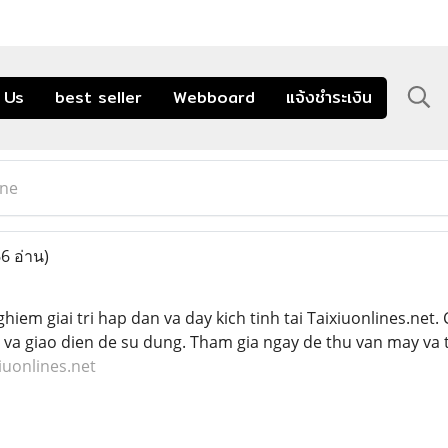
 Us
best seller
Webboard
แจ้งชำระเงิน
ine
6 อ่าน)
hiem giai tri hap dan va day kich tinh tai Taixiuonlines.net.
ao va giao dien de su dung. Tham gia ngay de thu van may va 
xiuonlines.net