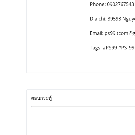
Phone: 0902767543
Dia chi: 39593 Nguy
Email: ps99itcom@
Tags: #PS99 #PS_99
ตอบกระทู้