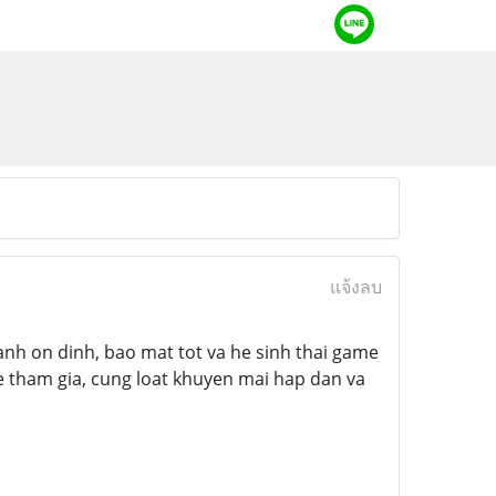
แจ้งลบ
nh on dinh, bao mat tot va he sinh thai game
e tham gia, cung loat khuyen mai hap dan va