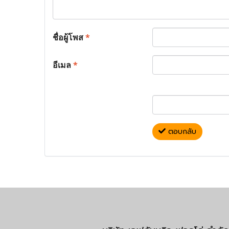
ชื่อผู้โพส
*
อีเมล
*
ตอบกลับ