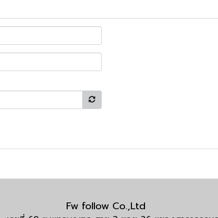
Fw follow Co.,Ltd