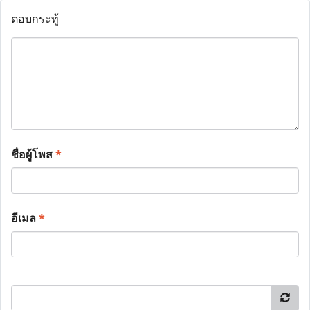
ตอบกระทู้
ชื่อผู้โพส
*
อีเมล
*