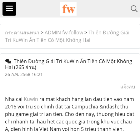
กระดานสนทนา
>
ADMIN fw-follow
>
Thiên Đường Giải
Trí KuWin Ăn Tiền Có Một Không Hai
Thiên Đường Giải Trí KuWin Ăn Tiền Có Một Không
Hai
(265 อ่าน)
26 ก.พ. 2568 16:21
แจ้งลบ
Nha cai
Kuwin
ra mat khach hang lan dau tien vao nam
2016 voi tru so chinh dat tai Campuchia &ndash; thu
phu game giai tri an tien. Cho den nay, thuong hieu dat
chi nhanh tai hau het cac quoc gia trong khu vuc chau
A, dien hinh la Viet Nam voi hon 5 trieu thanh vien.